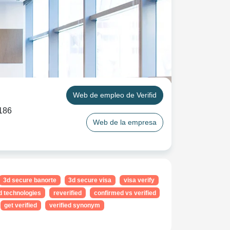
Web de empleo de Verifid
186
Web de la empresa
3d secure banorte
3d secure visa
visa verify
ed technologies
reverified
confirmed vs verified
get verified
verified synonym