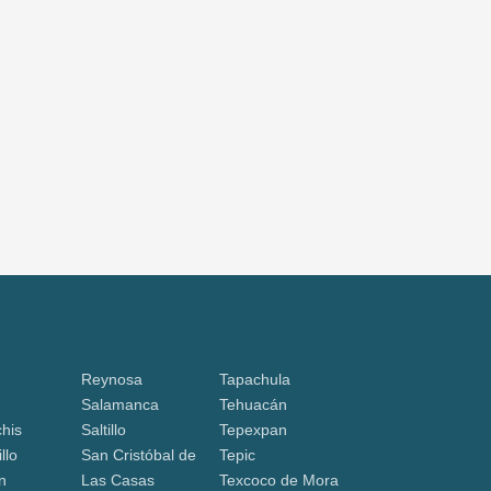
Reynosa
Tapachula
Salamanca
Tehuacán
his
Saltillo
Tepexpan
llo
San Cristóbal de
Tepic
n
Las Casas
Texcoco de Mora