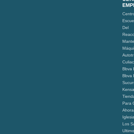
EMP
Centr
Escue
Del
Reaco
Mante
Máqui
Autot
Culia
Bbva 
Bbva 
Sucur
Kensa
Tiend
Para 
Ahora
Iglesi
Los S
Ultim