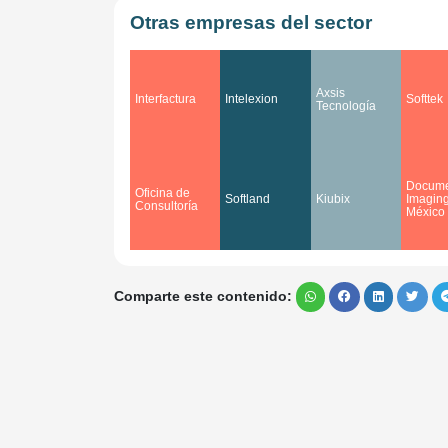
Otras empresas del sector
Axsis
Interfactura
Intelexion
Softtek
Tecnología
Docume
Oficina de
Softland
Kiubix
Imagin
Consultoría
México
Comparte este contenido: