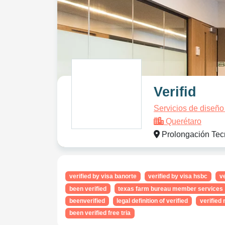
Verifid
Servicios de diseño
Querétaro
Prolongación Tecn
verified by visa banorte
verified by visa hsbc
ve
been verified
texas farm bureau member services
beenverified
legal definition of verified
verified 
been verified free tria