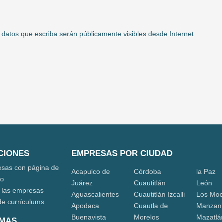
 datos que escriba serán públicamente visibles desde Internet
CIONES
EMPRESAS POR CIUDAD
sas con página de
Acapulco de
Córdoba
la Paz
eo
Juárez
Cuautitlán
León
 las empresas
Aguascalientes
Cuautitlán Izcalli
Los Moc
de currículums
Apodaca
Cuautla de
Manzani
Buenavista
Morelos
Mazatlá
IMAS