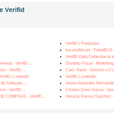
e Verifid
VerifID | Productos
leo.verifid.net - TicketBUS
VerifID Data Collection & Id
eral - VerifID ...
Osvaldo Fiscal - Marketing
o - VerifID ...
Caro .Nario - Servicio a Cu
erifID | LinkedIn
VerifID | LinkedIn
de Software ...
Arturo Alejandro Hernandez 
o - VerifID ...
Cristian Giner Garcia - Ger
E COMPRAS - VerifID ...
Horacio Ramos Sanchez - In