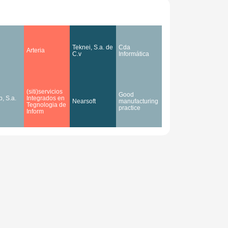
Teknei, S.a. de
Cda
Arteria
C.v
Informática
(siti)servicios
Good
, S.a.
Integrados en
Nearsoft
manufacturing
Tegnologia de
practice
Inform