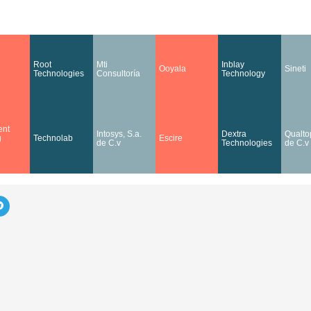
Root
Mti
Inblay
Ooyala
Sineti
Technologies
Consultoría
Technology
nt
Intosys, S.a.
Dextra
Qualtop
g
Technolab
Escire
de C.v
Technologies
de C.v