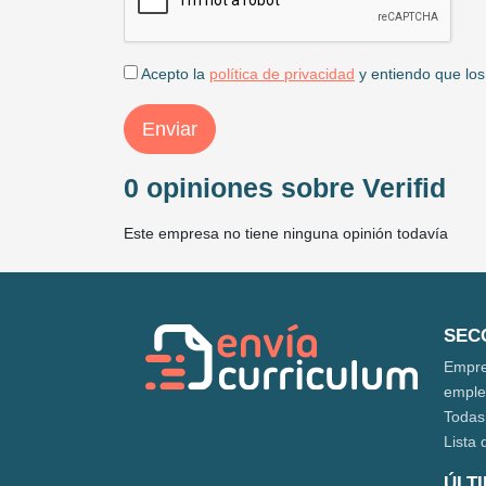
Acepto la
política de privacidad
y entiendo que los
Enviar
0 opiniones sobre Verifid
Este empresa no tiene ninguna opinión todavía
SEC
Empre
empl
Todas
Lista 
ÚLT