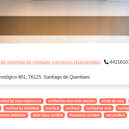
 de sistemas de cómputo y servicios relacionados
4421610
ológico 801, 76125. Santiago de Querétaro
rified by visa registrarse
verified by visa hsbc mexico
verify by visa
verified by definition
iverified
verifeed
verified by visa
verifi
motion definition
what does verified
thesaurus verified
not verified