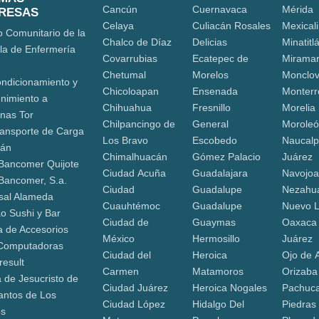
Cancún
Cuernavaca
Mérida
RESAS
Celaya
Culiacán Rosales
Mexicali
o Comunitario de la
Chalco de Díaz
Delicias
Minatitl
la de Enfermería
Covarrubias
Ecatepec de
Mirama
Chetumal
Morelos
Monclo
ndicionamiento y
Chicoloapan
Ensenada
Monterr
nimiento a
Chihuahua
Fresnillo
Morelia
nas Tor
Chilpancingo de
General
Morole
ransporte de Carga
Los Bravo
Escobedo
Naucalp
cán
Chimalhuacán
Gómez Palacio
Juárez
Bancomer Quijote
Ciudad Acuña
Guadalajara
Navojo
Bancomer, S.a.
Ciudad
Guadalupe
Nezahua
sal Alameda
Cuauhtémoc
Guadalupe
Nuevo 
o Sushi y Bar
Ciudad de
Guaymas
Oaxaca
a de Accesorios
México
Hermosillo
Juárez
Computadoras
Ciudad del
Heroica
Ojo de 
result
Carmen
Matamoros
Orizaba
a de Jesucristo de
Ciudad Juárez
Heroica Nogales
Pachuca
antos de Los
Ciudad López
Hidalgo Del
Piedras
os