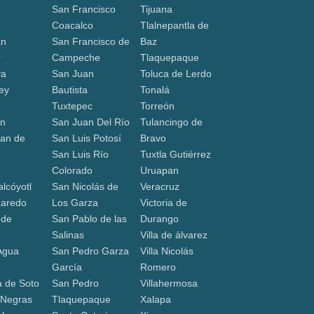
San Francisco
Tijuana
Coacalco
Tlalnepantla de
án
San Francisco de
Baz
r
Campeche
Tlaquepaque
va
San Juan
Toluca de Lerdo
ey
Bautista
Tonalá
Tuxtepec
Torreón
ón
San Juan Del Río
Tulancingo de
an de
San Luis Potosí
Bravo
San Luis Río
Tuxtla Gutiérrez
a
Colorado
Uruapan
lcóyotl
San Nicolás de
Veracruz
Laredo
Los Garza
Victoria de
 de
San Pablo de las
Durango
Salinas
Villa de álvarez
Agua
San Pedro Garza
Villa Nicolás
García
Romero
 de Soto
San Pedro
Villahermosa
 Negras
Tlaquepaque
Xalapa