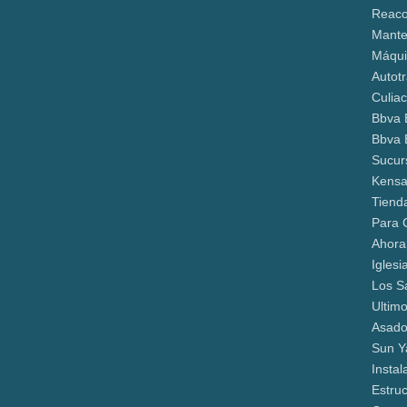
Reaco
Mante
Máqui
Autot
Culia
Bbva 
Bbva 
Sucur
Kensa
Tiend
Para 
Ahora
Iglesi
Los S
Ultim
Asado
Sun Y
Insta
Estru