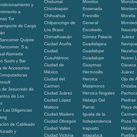
Chetumal
Morelos
Monclo
ndicionamiento y
Chicoloapan
Ensenada
Monterr
nimiento a
Chihuahua
Fresnillo
Morelia
nas Tor
Chilpancingo de
General
Morole
ransporte de Carga
Los Bravo
Escobedo
Naucalp
cán
Chimalhuacán
Gómez Palacio
Juárez
Bancomer Quijote
Ciudad Acuña
Guadalajara
Navojo
Bancomer, S.a.
Ciudad
Guadalupe
Nezahua
sal Alameda
Cuauhtémoc
Guadalupe
Nuevo 
o Sushi y Bar
Ciudad de
Guaymas
Oaxaca
a de Accesorios
México
Hermosillo
Juárez
Computadoras
Ciudad del
Heroica
Ojo de 
result
Carmen
Matamoros
Orizaba
a de Jesucristo de
Ciudad Juárez
Heroica Nogales
Pachuca
antos de Los
Ciudad López
Hidalgo Del
Piedras
os
Mateos
Parral
Playa de
r Las Diligencias
Ciudad Madero
Iguala de la
Carmen
ang
Ciudad Obregón
Independencia
Poza Ri
lación de Cableado
Ciudad Valles
Irapuato
Hidalgo
cturado y
Ciudad Victoria
Ixtapaluca
Puebla 