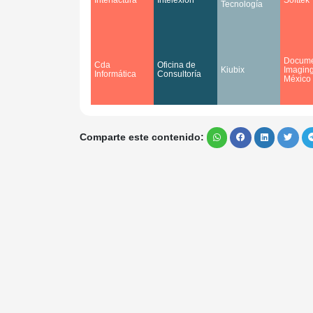
Tecnología
Docume
Cda
Oficina de
Kiubix
Imagin
Informática
Consultoría
México
Comparte este contenido: