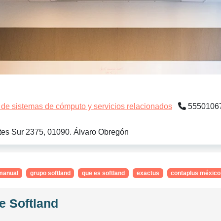
 de sistemas de cómputo y servicios relacionados
5550106
tes Sur 2375, 01090. Álvaro Obregón
 manual
grupo softland
que es softland
exactus
contaplus méxico
e Softland