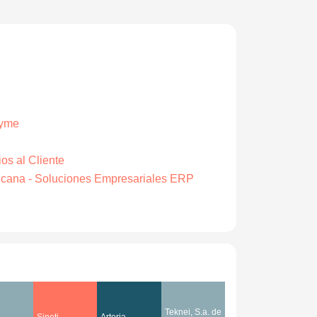
Pyme
ios al Cliente
icana - Soluciones Empresariales ERP
Teknei, S.a. de
Sineti
Arteria