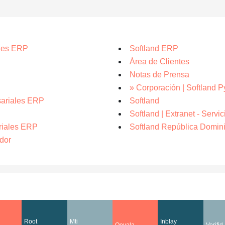
ales ERP
Softland ERP
Área de Clientes
Notas de Prensa
» Corporación | Softland 
sariales ERP
Softland
Softland | Extranet - Servic
riales ERP
Softland República Domin
dor
Root
Mti
Inblay
Ooyala
Verifid