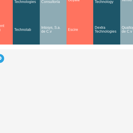
Technologies
Consultoría
Technology
nt
Intosys, S.a.
Dextra
Qualtop
g
Technolab
Escire
de C.v
Technologies
de C.v