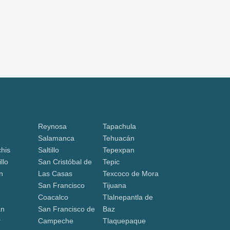
Reynosa
Tapachula
Salamanca
Tehuacán
his
Saltillo
Tepexpan
llo
San Cristóbal de
Tepic
n
Las Casas
Texcoco de Mora
San Francisco
Tijuana
Coacalco
Tlalnepantla de
án
San Francisco de
Baz
r
Campeche
Tlaquepaque