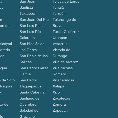
va
San Juan
Toluca de Lerdo
ey
Bautista
Tonalá
Tuxtepec
Torreón
ón
San Juan Del Río
Tulancingo de
an de
San Luis Potosí
Bravo
San Luis Río
Tuxtla Gutiérrez
a
Colorado
Uruapan
lcóyotl
San Nicolás de
Veracruz
Laredo
Los Garza
Victoria de
 de
San Pablo de las
Durango
Salinas
Villa de álvarez
Agua
San Pedro Garza
Villa Nicolás
García
Romero
 de Soto
San Pedro
Villahermosa
 Negras
Tlaquepaque
Xalapa
l
Santa Catarina
Xico
Santiago de
Zacatecas
ca de
Querétaro
Zamora
Soledad de
Zapopan
de
Graciano