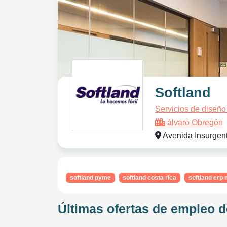
Softland
Servicios de diseño
álvaro Obregón
Avenida Insurgen
softland pyme
softland costa rica
softland erp
Últimas ofertas de empleo d