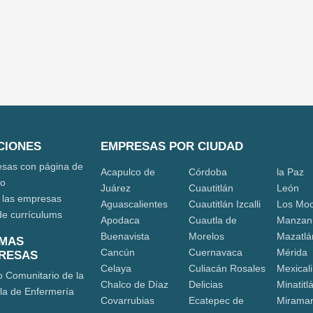
CIONES
EMPRESAS POR CIUDAD
sas con página de
Acapulco de
Córdoba
la Paz
eo
Juárez
Cuautitlán
León
 las empresas
Aguascalientes
Cuautitlán Izcalli
Los Moc
de currículums
Apodaca
Cuautla de
Manzani
Buenavista
Morelos
Mazatlá
IMAS
Cancún
Cuernavaca
Mérida
RESAS
Celaya
Culiacán Rosales
Mexicali
o Comunitario de la
Chalco de Díaz
Delicias
Minatitl
la de Enfermería
Covarrubias
Ecatepec de
Mirama