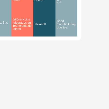
C.v
(siti)servicios
Good
, S.a.
Integrados en
Nearsoft
manufacturing
Tegnologia de
practice
Inform