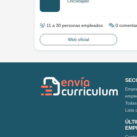
Chicoloapan
11 a 30 personas empleados
0 comentar
Web oficial
SEC
Empre
empl
Todas
Lista 
ÚLT
EMP
Centr