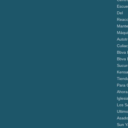
Escue
Del
Reaco
Mante
Máqui
Autot
Culia
Bbva 
Bbva 
Sucur
Kensa
Tiend
Para 
Ahora
Iglesi
Los S
Ultim
Asado
Sun Y