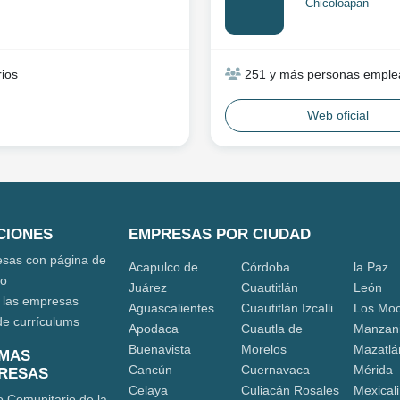
Chicoloapan
ios
251 y más personas emple
Web oficial
CIONES
EMPRESAS POR CIUDAD
sas con página de
Acapulco de
Córdoba
la Paz
eo
Juárez
Cuautitlán
León
 las empresas
Aguascalientes
Cuautitlán Izcalli
Los Moc
de currículums
Apodaca
Cuautla de
Manzani
Buenavista
Morelos
Mazatlá
IMAS
Cancún
Cuernavaca
Mérida
RESAS
Celaya
Culiacán Rosales
Mexicali
o Comunitario de la