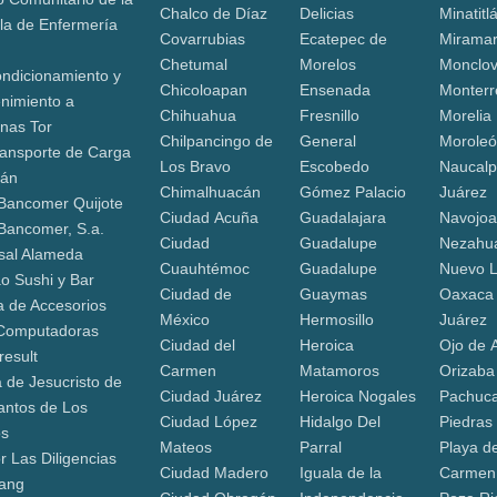
Chalco de Díaz
Delicias
Minatitl
la de Enfermería
Covarrubias
Ecatepec de
Mirama
Chetumal
Morelos
Monclo
ndicionamiento y
Chicoloapan
Ensenada
Monterr
nimiento a
Chihuahua
Fresnillo
Morelia
nas Tor
Chilpancingo de
General
Morole
ransporte de Carga
Los Bravo
Escobedo
Naucalp
cán
Chimalhuacán
Gómez Palacio
Juárez
Bancomer Quijote
Ciudad Acuña
Guadalajara
Navojo
Bancomer, S.a.
Ciudad
Guadalupe
Nezahua
sal Alameda
Cuauhtémoc
Guadalupe
Nuevo 
o Sushi y Bar
Ciudad de
Guaymas
Oaxaca
a de Accesorios
México
Hermosillo
Juárez
Computadoras
Ciudad del
Heroica
Ojo de 
result
Carmen
Matamoros
Orizaba
a de Jesucristo de
Ciudad Juárez
Heroica Nogales
Pachuca
antos de Los
Ciudad López
Hidalgo Del
Piedras
os
Mateos
Parral
Playa de
r Las Diligencias
Ciudad Madero
Iguala de la
Carmen
ang