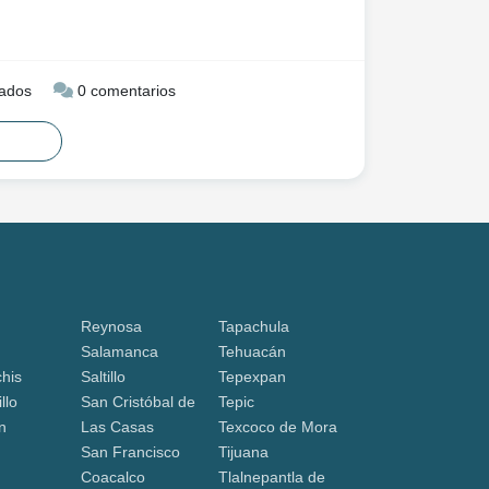
ados
0 comentarios
Reynosa
Tapachula
Salamanca
Tehuacán
his
Saltillo
Tepexpan
llo
San Cristóbal de
Tepic
n
Las Casas
Texcoco de Mora
San Francisco
Tijuana
Coacalco
Tlalnepantla de