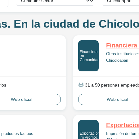
s. En la ciudad de Chicol
Financiera
Financiera
Otras instituciones
en
Comunidad
Chicoloapan
ios
31 a 50 personas emplead
Web oficial
Web oficial
Exportaci
Exportaciones
 productos lácteos
Impresión de form
im Promocion