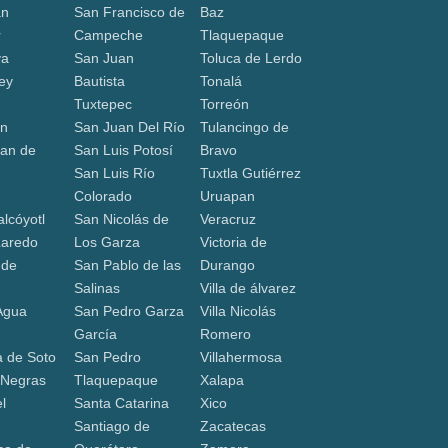
án
San Francisco de
Baz
r
Campeche
Tlaquepaque
va
San Juan
Toluca de Lerdo
ey
Bautista
Tonalá
Tuxtepec
Torreón
ón
San Juan Del Río
Tulancingo de
an de
San Luis Potosí
Bravo
San Luis Río
Tuxtla Gutiérrez
a
Colorado
Uruapan
lcóyotl
San Nicolás de
Veracruz
Laredo
Los Garza
Victoria de
 de
San Pablo de las
Durango
Salinas
Villa de álvarez
Agua
San Pedro Garza
Villa Nicolás
García
Romero
 de Soto
San Pedro
Villahermosa
 Negras
Tlaquepaque
Xalapa
l
Santa Catarina
Xico
Santiago de
Zacatecas