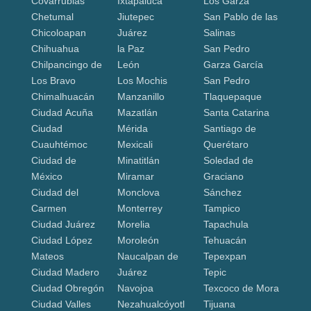
Covarrubias
Ixtapaluca
Los Garza
Chetumal
Jiutepec
San Pablo de las
Chicoloapan
Juárez
Salinas
Chihuahua
la Paz
San Pedro
Chilpancingo de
León
Garza García
Los Bravo
Los Mochis
San Pedro
Chimalhuacán
Manzanillo
Tlaquepaque
Ciudad Acuña
Mazatlán
Santa Catarina
Ciudad
Mérida
Santiago de
Cuauhtémoc
Mexicali
Querétaro
Ciudad de
Minatitlán
Soledad de
México
Miramar
Graciano
Ciudad del
Monclova
Sánchez
Carmen
Monterrey
Tampico
Ciudad Juárez
Morelia
Tapachula
Ciudad López
Moroleón
Tehuacán
Mateos
Naucalpan de
Tepexpan
Ciudad Madero
Juárez
Tepic
Ciudad Obregón
Navojoa
Texcoco de Mora
Ciudad Valles
Nezahualcóyotl
Tijuana