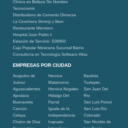
Clínica en Belleza Sin Nombre
Tecnocomm
Distribuidora de Cemento Dimacsa
La Cevichera Shrimp y Beer
Restaurante Merotoro
Hospital Juan Pablo ii
Estación de Servicio: E08950
Caja Popular Mexicana Sucursal Barrio
Consultoría en Tecnología Software Hitss
EMPRESAS POR CIUDAD
Acapulco de
Heroica
Bautista
Juárez
Matamoros
Tuxtepec
Aguascalientes
Heroica Nogales
San Juan Del
Apodaca
Hidalgo Del
Río
Buenavista
Parral
San Luis Potosí
Cancún
Iguala de la
San Luis Río
Celaya
Independencia
Colorado
Chalco de Díaz
Irapuato
San Nicolás de