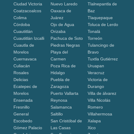
Ciudad Victoria
Nuevo Laredo
Tlalnepantla de
Coatzacoalcos
Oaxaca de
Baz
Colima
Juárez
Tlaquepaque
Córdoba
Ojo de Agua
Toluca de Lerdo
Cuautitlán
Orizaba
Tonalá
Cuautitlán Izcalli
Pachuca de Soto
Torreón
Cuautla de
Piedras Negras
Tulancingo de
Morelos
Playa del
Bravo
Cuernavaca
Carmen
Tuxtla Gutiérrez
Culiacán
Poza Rica de
Uruapan
Rosales
Hidalgo
Veracruz
Delicias
Puebla de
Victoria de
Ecatepec de
Zaragoza
Durango
Morelos
Puerto Vallarta
Villa de álvarez
Ensenada
Reynosa
Villa Nicolás
Fresnillo
Salamanca
Romero
General
Saltillo
Villahermosa
Escobedo
San Cristóbal de
Xalapa
Gómez Palacio
Las Casas
Xico