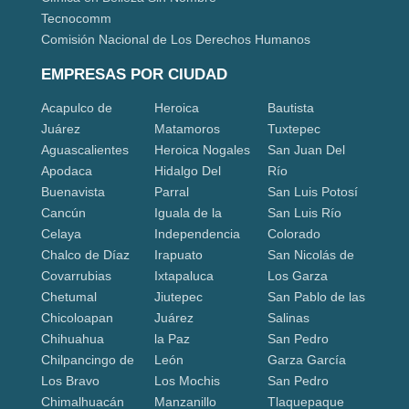
Tecnocomm
Comisión Nacional de Los Derechos Humanos
EMPRESAS POR CIUDAD
Acapulco de
Heroica
Bautista
Juárez
Matamoros
Tuxtepec
Aguascalientes
Heroica Nogales
San Juan Del
Apodaca
Hidalgo Del
Río
Buenavista
Parral
San Luis Potosí
Cancún
Iguala de la
San Luis Río
Celaya
Independencia
Colorado
Chalco de Díaz
Irapuato
San Nicolás de
Covarrubias
Ixtapaluca
Los Garza
Chetumal
Jiutepec
San Pablo de las
Chicoloapan
Juárez
Salinas
Chihuahua
la Paz
San Pedro
Chilpancingo de
León
Garza García
Los Bravo
Los Mochis
San Pedro
Chimalhuacán
Manzanillo
Tlaquepaque