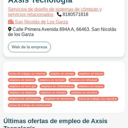
Axsis Tecnología
Servicios de diseño de sistemas de cómputo y
servicios relacionados
8180571818
San Nicolás de Los Garza
Calle Primera Avenida 894A A, 66463. San Nicolás
de los Garza
Web de la empresa
bolsa de trabajo en internet
empleo en canada
empleos en toluca
empleos en mexico
empleos en torreon
empleos en tehuacan
empleos en leon gto
empleos en villahermosa
empleos en oaxaca
empleos en tampico
empleos en tlaxcala
empleos en morelos
empleos en cuernavaca
empleos en monterrey
bolsa de trabajo occ mundial
bolsa de trabajo de occmundial
Últimas ofertas de empleo de Axsis