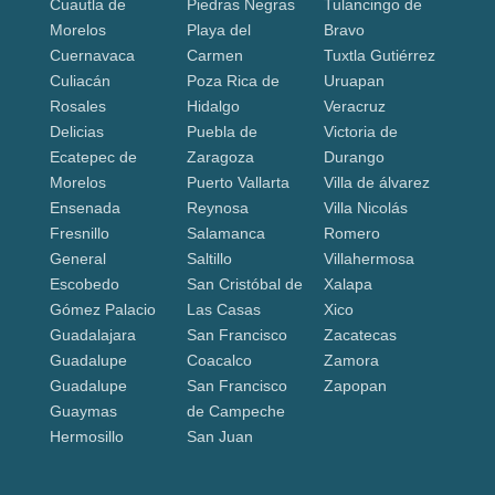
Cuautla de
Piedras Negras
Tulancingo de
Morelos
Playa del
Bravo
Cuernavaca
Carmen
Tuxtla Gutiérrez
Culiacán
Poza Rica de
Uruapan
Rosales
Hidalgo
Veracruz
Delicias
Puebla de
Victoria de
Ecatepec de
Zaragoza
Durango
Morelos
Puerto Vallarta
Villa de álvarez
Ensenada
Reynosa
Villa Nicolás
Fresnillo
Salamanca
Romero
General
Saltillo
Villahermosa
Escobedo
San Cristóbal de
Xalapa
Gómez Palacio
Las Casas
Xico
Guadalajara
San Francisco
Zacatecas
Guadalupe
Coacalco
Zamora
Guadalupe
San Francisco
Zapopan
Guaymas
de Campeche
Hermosillo
San Juan