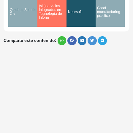
(siti)servicios
Good
Qualtop, S.a. de
Integrados en
Nearsoft
manufacturing
C.v
Tegnologia de
practice
Inform
Comparte este contenido: