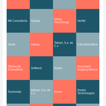
Inblay
Mti Consultoría
Ooyala
Verifid
Technology
Teknei, S.a. de
Sineti
Arteria
Cda Informática
C.v
Oficina de
Document
Softland
Kiubix
Consultoría
Imaging México
Intosys, S.a. de
Dextra
Technolab
Escire
C.v
Technologies