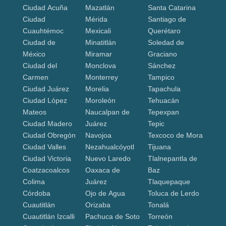
Ciudad Acuña
Mazatlán
Santa Catarina
Ciudad
Mérida
Santiago de
Cuauhtémoc
Mexicali
Querétaro
Ciudad de
Minatitlán
Soledad de
México
Miramar
Graciano
Ciudad del
Monclova
Sánchez
Carmen
Monterrey
Tampico
Ciudad Juárez
Morelia
Tapachula
Ciudad López
Moroleón
Tehuacán
Mateos
Naucalpan de
Tepexpan
Ciudad Madero
Juárez
Tepic
Ciudad Obregón
Navojoa
Texcoco de Mora
Ciudad Valles
Nezahualcóyotl
Tijuana
Ciudad Victoria
Nuevo Laredo
Tlalnepantla de
Coatzacoalcos
Oaxaca de
Baz
Colima
Juárez
Tlaquepaque
Córdoba
Ojo de Agua
Toluca de Lerdo
Cuautitlán
Orizaba
Tonalá
Cuautitlán Izcalli
Pachuca de Soto
Torreón