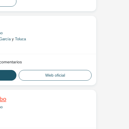
mo
García
y
Toluca
comentarios
Web oficial
bo
mo