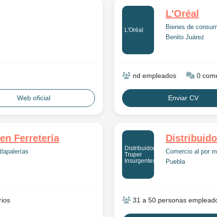
L'Oréal
Bienes de consu
L'Oréal
Benito Juárez
nd empleados
0 come
Web oficial
Enviar CV
en Ferretería
Distribuid
Distribuidor
tlapalerías
Comercio al por me
Truper
Insurgentes
Puebla
ios
31 a 50 personas emplead