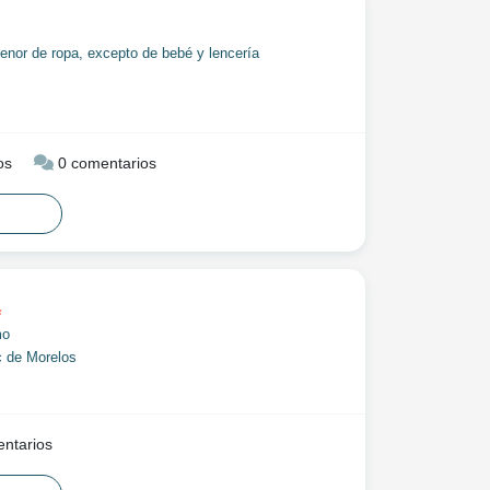
enor de ropa, excepto de bebé y lencería
os
0 comentarios
a
mo
 de Morelos
ntarios