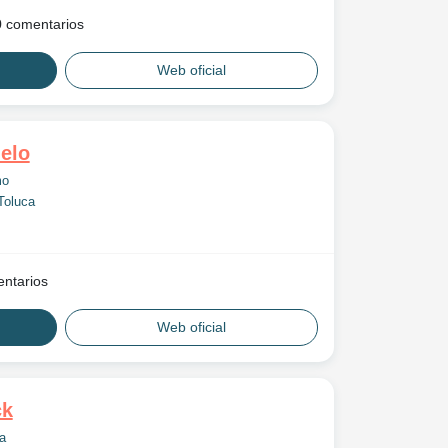
 comentarios
Web oficial
elo
mo
Toluca
ntarios
Web oficial
ck
a