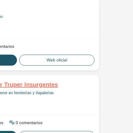
mo
ntarios
Web oficial
or Truper Insurgentes
nor en ferreterías y tlapalerías
os
0 comentarios