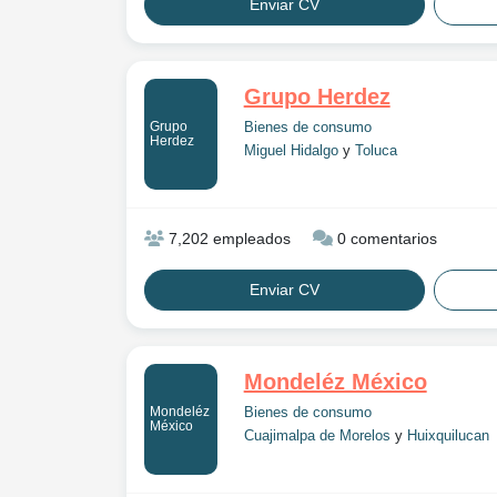
Enviar CV
Grupo Herdez
Grupo
Bienes de consumo
Herdez
Miguel Hidalgo
y
Toluca
7,202 empleados
0 comentarios
Enviar CV
Mondeléz México
Mondeléz
Bienes de consumo
México
Cuajimalpa de Morelos
y
Huixquilucan