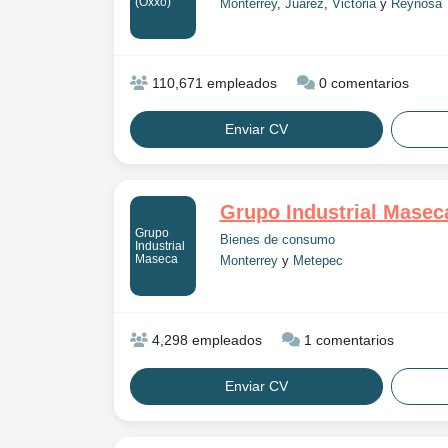
(Oxxo)
Monterrey
,
Juárez
,
Victoria
y
Reynosa
110,671 empleados
0 comentarios
Enviar CV
Grupo Industrial Masec
Grupo
Bienes de consumo
Industrial
Maseca
Monterrey
y
Metepec
4,298 empleados
1 comentarios
Enviar CV