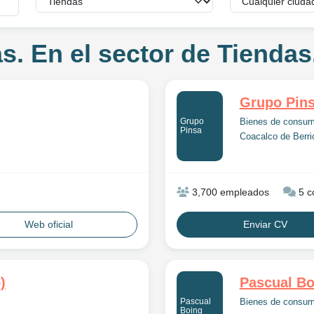
. En el sector de Tiendas
Grupo Pin
Grupo
Bienes de consu
Pinsa
Coacalco de Berri
3,700 empleados
5 c
Web oficial
Enviar CV
)
Pascual Bo
Pascual
Bienes de consu
Boing