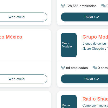
128,583 empleados
0
Web oficial
Enviar CV
co México
Grupo Mod
Grupo
Bienes de consu
Modelo
álvaro Obregón
y
nd empleados
0 come
Web oficial
Enviar CV
Radio Sha
Radio
Comercio minorist