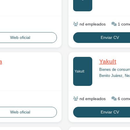
nd empleados
1 come
Web oficial
Enviar CV
a
Yakult
Bienes de consu
Yakult
Benito Juárez
,
Ne
nd empleados
6 come
Web oficial
Enviar CV