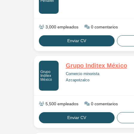
Peñafiel
3,000 empleados
0 comentarios
Enviar CV
Grupo Inditex México
Grupo
Comercio minorista
Inditex
México
Azcapotzalco
5,500 empleados
0 comentarios
Enviar CV