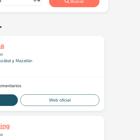
Buscar
.
sa
mo
ozábal
y
Mazatlán
omentarios
Web oficial
ing
mo