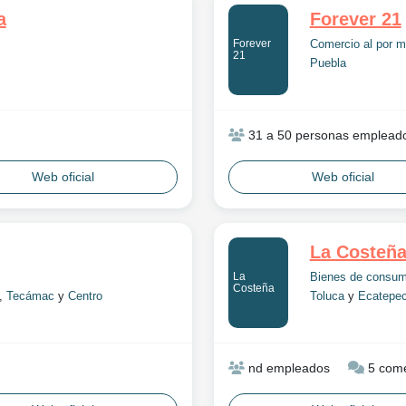
a
Forever 21
Forever
Comercio al por m
21
Puebla
31 a 50 personas emplead
Web oficial
Web oficial
La Costeñ
La
Bienes de consu
Costeña
,
Tecámac
y
Centro
Toluca
y
Ecatepec
nd empleados
5 come