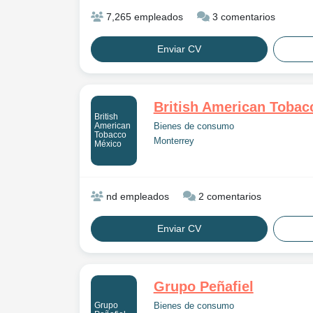
7,265 empleados
3 comentarios
Enviar CV
British American Tobac
British
American
Bienes de consumo
Tobacco
Monterrey
México
nd empleados
2 comentarios
Enviar CV
Grupo Peñafiel
Grupo
Bienes de consumo