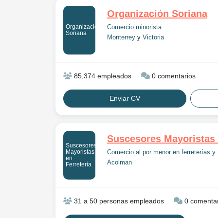
Organización Soriana
Organización
Comercio minorista
Soriana
Monterrey
y
Victoria
85,374 empleados
0 comentarios
Enviar CV
Suscesores Mayoristas 
Suscesores
Mayoristas
Comercio al por menor en ferreterías y 
en
Acolman
Ferretería
31 a 50 personas empleados
0 comentar