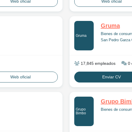
Web oficial
Web oficial
Gruma
Bienes de consu
Gruma
San Pedro Garza 
17,845 empleados
0 
Web oficial
Enviar CV
Grupo Bim
Grupo
Bienes de consu
Bimbo