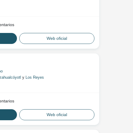
ntarios
Web oficial
mo
zahualcóyotl
y
Los Reyes
ntarios
Web oficial