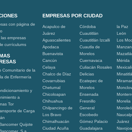
CIONES
EMPRESAS POR CIUDAD
sas con página de
Acapulco de
Córdoba
la Paz
eo
Juárez
Cuautitlán
León
 las empresas
Aguascalientes
Cuautitlán Izcalli
Los Moc
de currículums
Apodaca
Cuautla de
Manzani
Buenavista
Morelos
Mazatlá
IMAS
Cancún
Cuernavaca
Mérida
RESAS
Celaya
Culiacán Rosales
Mexicali
o Comunitario de la
Chalco de Díaz
Delicias
Minatitl
la de Enfermería
Covarrubias
Ecatepec de
Mirama
Chetumal
Morelos
Monclo
ndicionamiento y
Chicoloapan
Ensenada
Monterr
nimiento a
Chihuahua
Fresnillo
Morelia
nas Tor
Chilpancingo de
General
Morole
ransporte de Carga
Los Bravo
Escobedo
Naucalp
cán
Chimalhuacán
Gómez Palacio
Juárez
Bancomer Quijote
Ciudad Acuña
Guadalajara
Navojo
Bancomer, S.a.