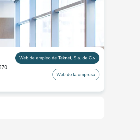
Web de empleo de Teknei, S.a. de C.v
870
Web de la empresa