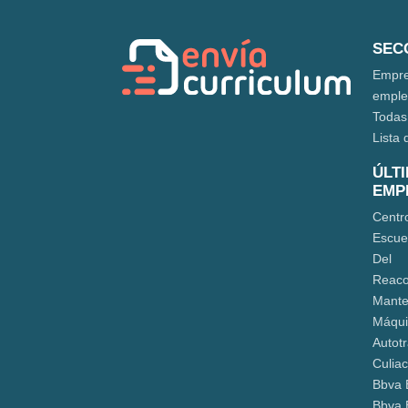
SEC
Empre
empl
Todas
Lista 
ÚLT
EMP
Centr
Escue
Del
Reaco
Mante
Máqui
Autot
Culia
Bbva 
Bbva 