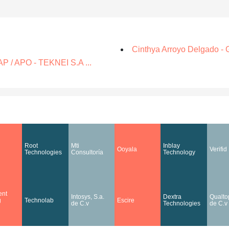
Cinthya Arroyo Delgado - G
P / APO - TEKNEI S.A ...
Root
Mti
Inblay
Ooyala
Verifid
Technologies
Consultoría
Technology
nt
Intosys, S.a.
Dextra
Qualtop
g
Technolab
Escire
de C.v
Technologies
de C.v