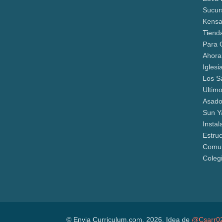
Sucur
Kensa
Tiend
Para 
Ahora
Iglesi
Los S
Ultim
Asado
Sun Y
Insta
Estru
Comun
Colegi
© Envia Curriculum.com, 2026. Idea de
@Csarr0