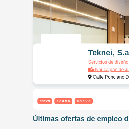
Teknei, S.a
Servicios de diseño
Naucalpan de J
Calle Ponciano D
ascvd
s c a v a
a s c v d
Últimas ofertas de empleo de