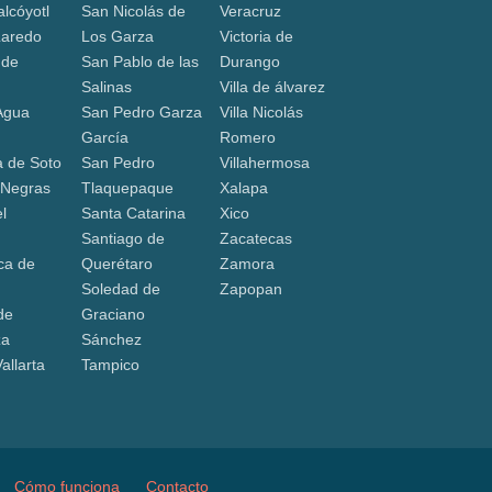
lcóyotl
San Nicolás de
Veracruz
Laredo
Los Garza
Victoria de
 de
San Pablo de las
Durango
Salinas
Villa de álvarez
Agua
San Pedro Garza
Villa Nicolás
García
Romero
 de Soto
San Pedro
Villahermosa
 Negras
Tlaquepaque
Xalapa
l
Santa Catarina
Xico
Santiago de
Zacatecas
ca de
Querétaro
Zamora
Soledad de
Zapopan
de
Graciano
za
Sánchez
allarta
Tampico
Cómo funciona
Contacto