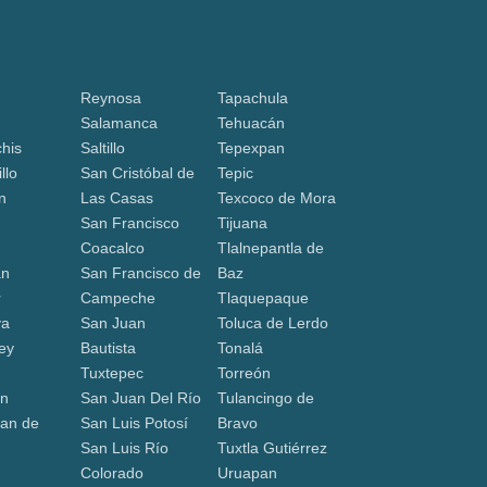
Reynosa
Tapachula
Salamanca
Tehuacán
his
Saltillo
Tepexpan
llo
San Cristóbal de
Tepic
n
Las Casas
Texcoco de Mora
San Francisco
Tijuana
Coacalco
Tlalnepantla de
án
San Francisco de
Baz
r
Campeche
Tlaquepaque
va
San Juan
Toluca de Lerdo
ey
Bautista
Tonalá
Tuxtepec
Torreón
ón
San Juan Del Río
Tulancingo de
an de
San Luis Potosí
Bravo
San Luis Río
Tuxtla Gutiérrez
a
Colorado
Uruapan