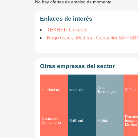
No hay ofertas de empleo de momento.
Enlaces de interés
TEKNEI | LinkedIn
Hugo Garcia Medina - Consultor SAP ABA
Otras empresas del sector
Axsis
Interfactura
Intelexion
Softtek
Tecnología
Docume
Oficina de
Softland
Kiubix
Imagin
Consultoría
México