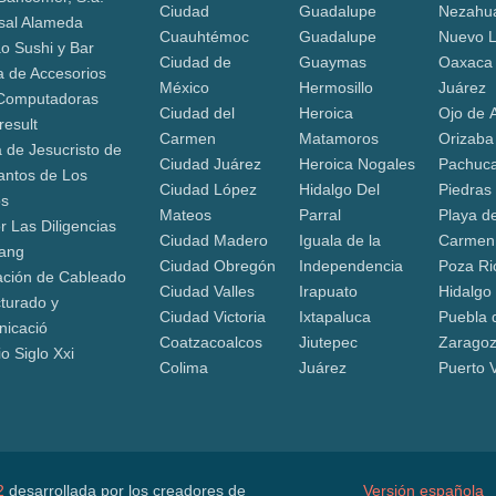
Ciudad
Guadalupe
Nezahua
sal Alameda
Cuauhtémoc
Guadalupe
Nuevo 
o Sushi y Bar
Ciudad de
Guaymas
Oaxaca
a de Accesorios
México
Hermosillo
Juárez
Computadoras
Ciudad del
Heroica
Ojo de 
result
Carmen
Matamoros
Orizaba
a de Jesucristo de
Ciudad Juárez
Heroica Nogales
Pachuca
antos de Los
Ciudad López
Hidalgo Del
Piedras
os
Mateos
Parral
Playa de
r Las Diligencias
Ciudad Madero
Iguala de la
Carmen
ang
Ciudad Obregón
Independencia
Poza Ri
lación de Cableado
Ciudad Valles
Irapuato
Hidalgo
cturado y
Ciudad Victoria
Ixtapaluca
Puebla 
icació
Coatzacoalcos
Jiutepec
Zarago
o Siglo Xxi
Colima
Juárez
Puerto V
2
desarrollada por los creadores de
Versión española