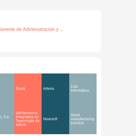
erente de Administracion y ...
Cda
Sineti
Arteria
Informática
(siti)servicios
Good
, S.a.
Integrados en
Nearsoft
manufacturing
Tegnologia de
practice
Inform