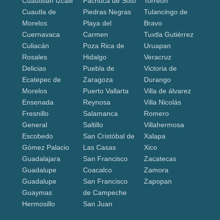
Cuautitlán Izcalli
Pachuca de Soto
Torreón
Cuautla de
Piedras Negras
Tulancingo de
Morelos
Playa del
Bravo
Cuernavaca
Carmen
Tuxtla Gutiérrez
Culiacán
Poza Rica de
Uruapan
Rosales
Hidalgo
Veracruz
Delicias
Puebla de
Victoria de
Ecatepec de
Zaragoza
Durango
Morelos
Puerto Vallarta
Villa de álvarez
Ensenada
Reynosa
Villa Nicolás
Fresnillo
Salamanca
Romero
General
Saltillo
Villahermosa
Escobedo
San Cristóbal de
Xalapa
Gómez Palacio
Las Casas
Xico
Guadalajara
San Francisco
Zacatecas
Guadalupe
Coacalco
Zamora
Guadalupe
San Francisco
Zapopan
Guaymas
de Campeche
Hermosillo
San Juan