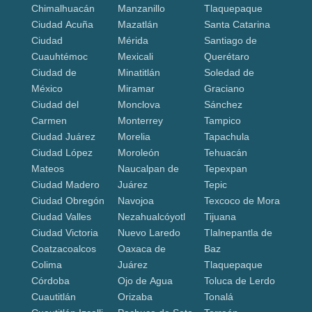
Chimalhuacán
Manzanillo
Tlaquepaque
Ciudad Acuña
Mazatlán
Santa Catarina
Ciudad
Mérida
Santiago de
Cuauhtémoc
Mexicali
Querétaro
Ciudad de
Minatitlán
Soledad de
México
Miramar
Graciano
Ciudad del
Monclova
Sánchez
Carmen
Monterrey
Tampico
Ciudad Juárez
Morelia
Tapachula
Ciudad López
Moroleón
Tehuacán
Mateos
Naucalpan de
Tepexpan
Ciudad Madero
Juárez
Tepic
Ciudad Obregón
Navojoa
Texcoco de Mora
Ciudad Valles
Nezahualcóyotl
Tijuana
Ciudad Victoria
Nuevo Laredo
Tlalnepantla de
Coatzacoalcos
Oaxaca de
Baz
Colima
Juárez
Tlaquepaque
Córdoba
Ojo de Agua
Toluca de Lerdo
Cuautitlán
Orizaba
Tonalá