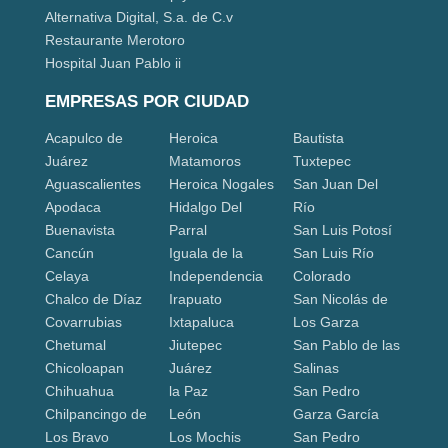
Alternativa Digital, S.a. de C.v
Restaurante Merotoro
Hospital Juan Pablo ii
EMPRESAS POR CIUDAD
Acapulco de
Heroica
Bautista
Juárez
Matamoros
Tuxtepec
Aguascalientes
Heroica Nogales
San Juan Del
Apodaca
Hidalgo Del
Río
Buenavista
Parral
San Luis Potosí
Cancún
Iguala de la
San Luis Río
Celaya
Independencia
Colorado
Chalco de Díaz
Irapuato
San Nicolás de
Covarrubias
Ixtapaluca
Los Garza
Chetumal
Jiutepec
San Pablo de las
Chicoloapan
Juárez
Salinas
Chihuahua
la Paz
San Pedro
Chilpancingo de
León
Garza García
Los Bravo
Los Mochis
San Pedro