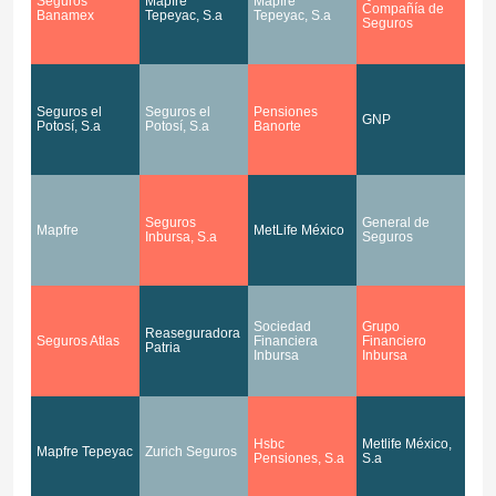
Seguros
Mapfre
Mapfre
Compañía de
Banamex
Tepeyac, S.a
Tepeyac, S.a
Seguros
Seguros el
Seguros el
Pensiones
GNP
Potosí, S.a
Potosí, S.a
Banorte
Seguros
General de
Mapfre
MetLife México
Inbursa, S.a
Seguros
Sociedad
Grupo
Reaseguradora
Seguros Atlas
Financiera
Financiero
Patria
Inbursa
Inbursa
Hsbc
Metlife México,
Mapfre Tepeyac
Zurich Seguros
Pensiones, S.a
S.a