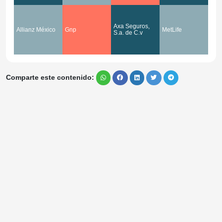
Axa Seguros,
Allianz México
Gnp
MetLife
S.a. de C.v
Comparte este contenido: