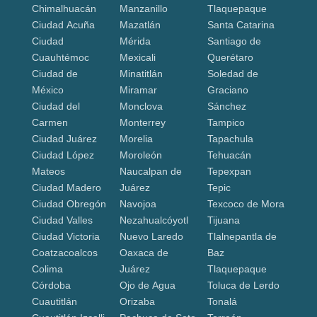
Chimalhuacán
Manzanillo
Tlaquepaque
Ciudad Acuña
Mazatlán
Santa Catarina
Ciudad
Mérida
Santiago de
Cuauhtémoc
Mexicali
Querétaro
Ciudad de
Minatitlán
Soledad de
México
Miramar
Graciano
Ciudad del
Monclova
Sánchez
Carmen
Monterrey
Tampico
Ciudad Juárez
Morelia
Tapachula
Ciudad López
Moroleón
Tehuacán
Mateos
Naucalpan de
Tepexpan
Ciudad Madero
Juárez
Tepic
Ciudad Obregón
Navojoa
Texcoco de Mora
Ciudad Valles
Nezahualcóyotl
Tijuana
Ciudad Victoria
Nuevo Laredo
Tlalnepantla de
Coatzacoalcos
Oaxaca de
Baz
Colima
Juárez
Tlaquepaque
Córdoba
Ojo de Agua
Toluca de Lerdo
Cuautitlán
Orizaba
Tonalá