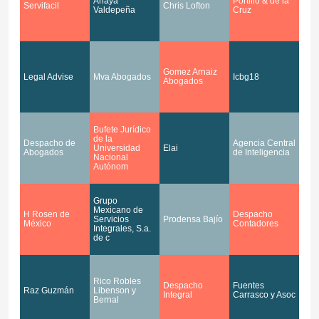
Anaya
Portillo & de la
Servifacil
Chris Lofton
Valdepeña
Cruz
Gomez Arnaiz
Legal Advise
Mva Abogados
Icbg18
Abogados
Bufete Jurídico
de la
Despacho de
Agencia Central
Universidad
Elai
Abogados
de Inteligencia
Nacional
Autónom
Grupo
Mexicano de
H Rosen de
Despacho
Servicios
Prodensa Bajío
México
Contadores
Integrales, S.a.
de c
Rico Robles
Despacho
Fuentes
Raz Guzmán
Libenson y
Integral
Carrasco y Asoc
Bernal