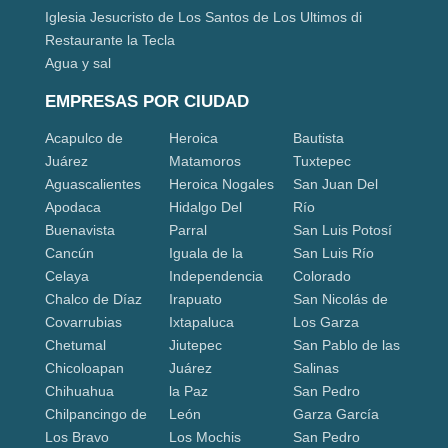
Iglesia Jesucristo de Los Santos de Los Ultimos di
Restaurante la Tecla
Agua y sal
EMPRESAS POR CIUDAD
Acapulco de
Heroica
Bautista
Juárez
Matamoros
Tuxtepec
Aguascalientes
Heroica Nogales
San Juan Del
Apodaca
Hidalgo Del
Río
Buenavista
Parral
San Luis Potosí
Cancún
Iguala de la
San Luis Río
Celaya
Independencia
Colorado
Chalco de Díaz
Irapuato
San Nicolás de
Covarrubias
Ixtapaluca
Los Garza
Chetumal
Jiutepec
San Pablo de las
Chicoloapan
Juárez
Salinas
Chihuahua
la Paz
San Pedro
Chilpancingo de
León
Garza García
Los Bravo
Los Mochis
San Pedro