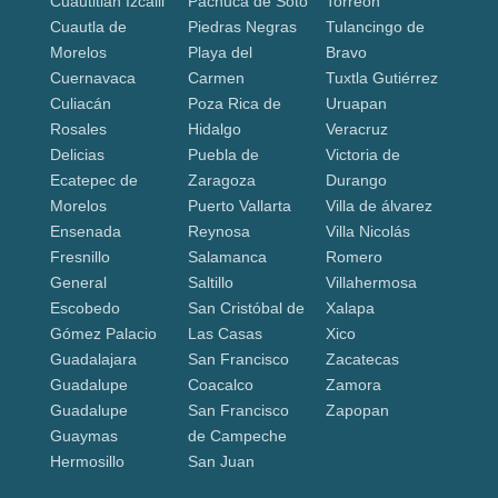
Cuautitlán Izcalli
Pachuca de Soto
Torreón
Cuautla de
Piedras Negras
Tulancingo de
Morelos
Playa del
Bravo
Cuernavaca
Carmen
Tuxtla Gutiérrez
Culiacán
Poza Rica de
Uruapan
Rosales
Hidalgo
Veracruz
Delicias
Puebla de
Victoria de
Ecatepec de
Zaragoza
Durango
Morelos
Puerto Vallarta
Villa de álvarez
Ensenada
Reynosa
Villa Nicolás
Fresnillo
Salamanca
Romero
General
Saltillo
Villahermosa
Escobedo
San Cristóbal de
Xalapa
Gómez Palacio
Las Casas
Xico
Guadalajara
San Francisco
Zacatecas
Guadalupe
Coacalco
Zamora
Guadalupe
San Francisco
Zapopan
Guaymas
de Campeche
Hermosillo
San Juan