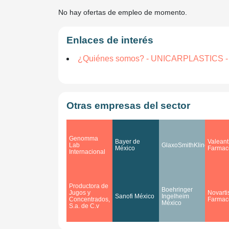
No hay ofertas de empleo de momento.
Enlaces de interés
¿Quiénes somos? - UNICARPLASTICS - U
Otras empresas del sector
Genomma
Bayer de
Valeant
Lab
GlaxoSmithKline
México
Farmac
Internacional
Productora de
Boehringer
Jugos y
Novarti
Sanofi México
Ingelheim
Concentrados,
Farmac
México
S.a. de C.v