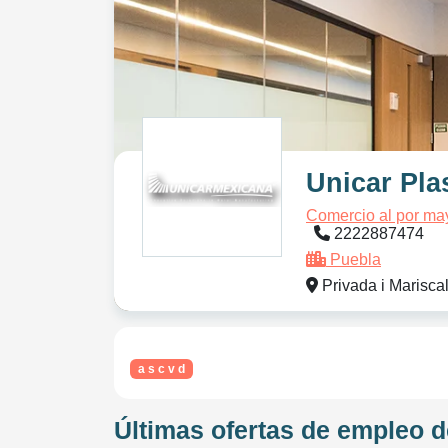
Unicar Plas
Comercio al por may
2222887474
Puebla
Privada i Marisca
a s c v d
Últimas ofertas de empleo de