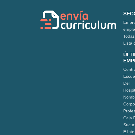
SEC
Empre
empl
Todas
Lista 
ÚLT
EMP
Centr
Escue
Del
Hospit
Nomb
Corpor
Profe
Caja 
Sucur
E Inte