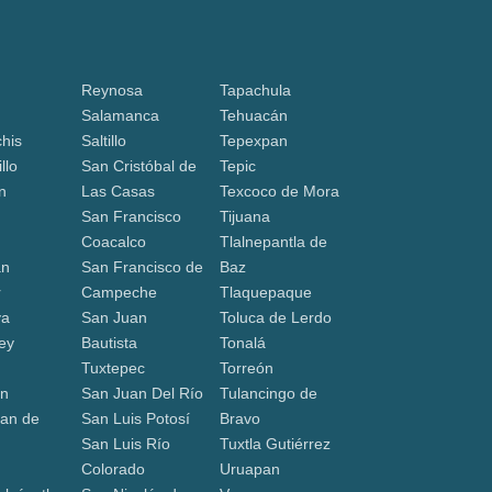
Reynosa
Tapachula
Salamanca
Tehuacán
his
Saltillo
Tepexpan
llo
San Cristóbal de
Tepic
n
Las Casas
Texcoco de Mora
San Francisco
Tijuana
Coacalco
Tlalnepantla de
án
San Francisco de
Baz
r
Campeche
Tlaquepaque
va
San Juan
Toluca de Lerdo
ey
Bautista
Tonalá
Tuxtepec
Torreón
ón
San Juan Del Río
Tulancingo de
an de
San Luis Potosí
Bravo
San Luis Río
Tuxtla Gutiérrez
a
Colorado
Uruapan