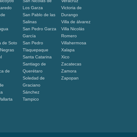
lcóyotl
San Nicolás de
Veracruz
Laredo
Los Garza
Victoria de
 de
San Pablo de las
Durango
Salinas
Villa de álvarez
Agua
San Pedro Garza
Villa Nicolás
García
Romero
 de Soto
San Pedro
Villahermosa
 Negras
Tlaquepaque
Xalapa
l
Santa Catarina
Xico
Santiago de
Zacatecas
ca de
Querétaro
Zamora
Soledad de
Zapopan
de
Graciano
za
Sánchez
allarta
Tampico