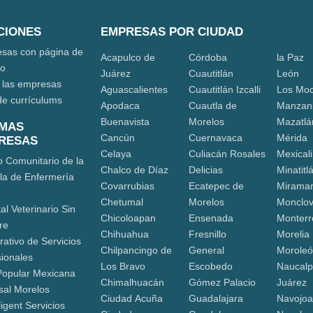
CIONES
EMPRESAS POR CIUDAD
sas con página de
Acapulco de
Córdoba
la Paz
eo
Juárez
Cuautitlán
León
 las empresas
Aguascalientes
Cuautitlán Izcalli
Los Moc
de currículums
Apodaca
Cuautla de
Manzani
Buenavista
Morelos
Mazatlá
IMAS
Cancún
Cuernavaca
Mérida
RESAS
Celaya
Culiacán Rosales
Mexicali
o Comunitario de la
Chalco de Díaz
Delicias
Minatitl
la de Enfermería
Covarrubias
Ecatepec de
Mirama
Chetumal
Morelos
Monclo
al Veterinario Sin
Chicoloapan
Ensenada
Monterr
re
Chihuahua
Fresnillo
Morelia
ativo de Servicios
Chilpancingo de
General
Morole
sionales
Los Bravo
Escobedo
Naucalp
Popular Mexicana
Chimalhuacán
Gómez Palacio
Juárez
sal Morelos
Ciudad Acuña
Guadalajara
Navojo
ligent Servicios