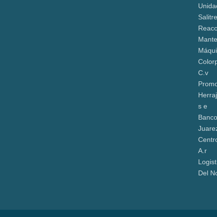
Unida
Salitr
Reaco
Mante
Máqui
Color
C.v
Promo
Herra
s e
Banco
Juare
Centro
A.r
Logist
Del N