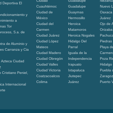
Ciudad
Guadalupe
Nezahua
d Deportiva El
Cuauhtémoc
Guadalupe
Nuevo 
e
Ciudad de
Guaymas
Oaxaca
ndicionamiento y
México
Hermosillo
Juárez
nimiento a
Ciudad del
Heroica
Ojo de 
nas Tor
Carmen
Matamoros
Orizaba
process, S.a. de
Ciudad Juárez
Heroica Nogales
Pachuca
Ciudad López
Hidalgo Del
Piedras
tra de Aluminio y
Mateos
Parral
Playa de
jes Carranza y Cia
Ciudad Madero
Iguala de la
Carmen
Ciudad Obregón
Independencia
Poza Ri
 Azteca Ciudad
Ciudad Valles
Irapuato
Hidalgo
z
Ciudad Victoria
Ixtapaluca
Puebla 
 Cristiano Peniel,
Coatzacoalcos
Jiutepec
Zarago
Colima
Juárez
Puerto V
ica Internacional
orte