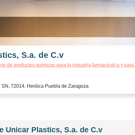
tics, S.a. de C.v
or de productos químicos para la industria farmacéutica y para 
l SN, 72014. Heróica Puebla de Zaragoza
 Unicar Plastics, S.a. de C.v