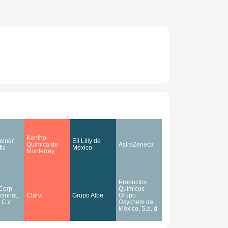
Kentho
einer
Eli Lilly de
Química de
AstraZeneca
fic
México
Monterrey
Productos
Corp
Químicos
cional,
Clarvi
Grupo Albe
Grupo
 C.v
Oxychem de
México, S.a. d