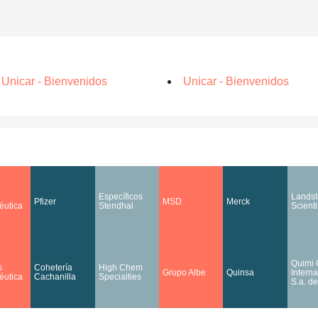
nicar - Bienvenidos
Unicar - Bienvenidos
Específicos
Landst
Pfizer
MSD
Merck
éutica
Stendhal
Scienti
Quimi 
s
Cohetería
High Chem
Grupo Albe
Quinsa
Interna
éutica
Cachanilla
Specialties
S.a. de