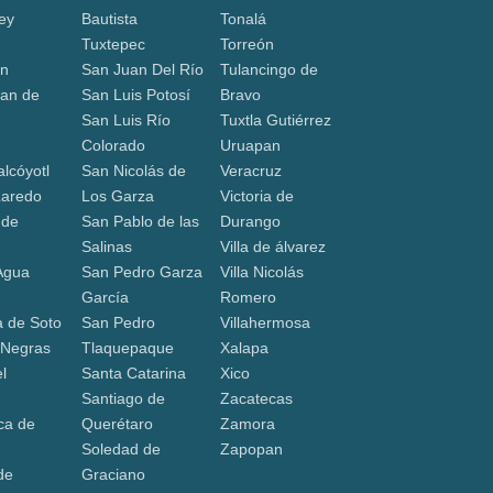
ey
Bautista
Tonalá
Tuxtepec
Torreón
ón
San Juan Del Río
Tulancingo de
an de
San Luis Potosí
Bravo
San Luis Río
Tuxtla Gutiérrez
a
Colorado
Uruapan
lcóyotl
San Nicolás de
Veracruz
Laredo
Los Garza
Victoria de
 de
San Pablo de las
Durango
Salinas
Villa de álvarez
Agua
San Pedro Garza
Villa Nicolás
García
Romero
 de Soto
San Pedro
Villahermosa
 Negras
Tlaquepaque
Xalapa
l
Santa Catarina
Xico
Santiago de
Zacatecas
ca de
Querétaro
Zamora
Soledad de
Zapopan
de
Graciano