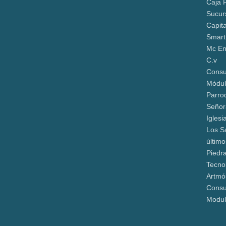
Caja 
Sucurs
Capita
Smart
Mc En
C.v
Consu
Módul
Parro
Señor
Iglesi
Los S
último
Piedr
Tecno
Artmó
Consu
Modul