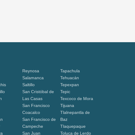
Reynosa
Tapachula
Salamanca
Tehuacán
his
Saltillo
Tepexpan
llo
San Cristóbal de
Tepic
n
Las Casas
Texcoco de Mora
San Francisco
Tijuana
Coacalco
Tlalnepantla de
án
San Francisco de
Baz
r
Campeche
Tlaquepaque
va
San Juan
Toluca de Lerdo