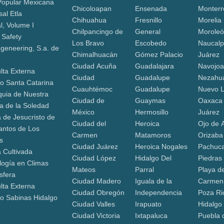
Popular Mexicana
Chicoloapan
Ensenada
Monterr
al Etla
Chihuahua
Fresnillo
Morelia
l, Volume I
Chilpancingo de
General
Morole
 Safety
Los Bravo
Escobedo
Naucalp
geneering, S.a. de
Chimalhuacán
Gómez Palacio
Juárez
Ciudad Acuña
Guadalajara
Navojo
lta Externa
Ciudad
Guadalupe
Nezahua
o Santa Catarina
Cuauhtémoc
Guadalupe
Nuevo 
quia de Nuestra
Ciudad de
Guaymas
Oaxaca
a de la Soledad
México
Hermosillo
Juárez
a de Jesucristo de
Ciudad del
Heroica
Ojo de 
antos de Los
Carmen
Matamoros
Orizaba
s
Ciudad Juárez
Heroica Nogales
Pachuca
a Cultivada
Ciudad López
Hidalgo Del
Piedras
logía en Climas
Mateos
Parral
Playa de
sfera
Ciudad Madero
Iguala de la
Carmen
lta Externa
Ciudad Obregón
Independencia
Poza Ri
o Sabinas Hidalgo
Ciudad Valles
Irapuato
Hidalgo
Ciudad Victoria
Ixtapaluca
Puebla 