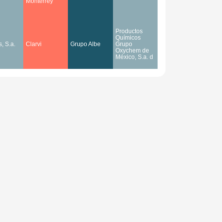
Monterrey
Productos
Químicos
s, S.a.
Clarvi
Grupo Albe
Grupo
Oxychem de
México, S.a. d