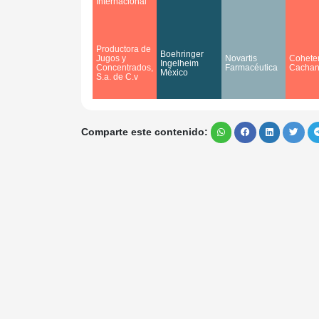
Internacional
Productora de
Boehringer
Jugos y
Novartis
Coheter
Ingelheim
Concentrados,
Farmacéutica
Cachani
México
S.a. de C.v
Comparte este contenido: