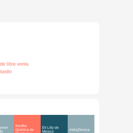
de libre venta
nkedIn
Kentho
einer
Eli Lilly de
Química de
AstraZeneca
fic
México