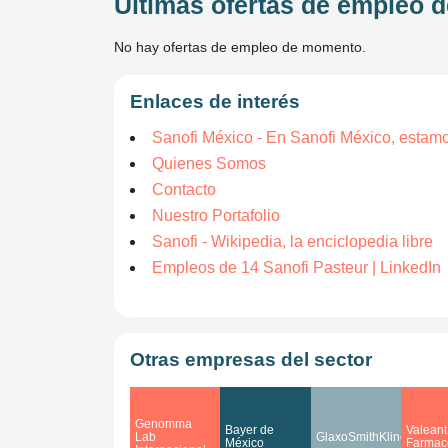
Últimas ofertas de empleo 
No hay ofertas de empleo de momento.
Enlaces de interés
Sanofi México - En Sanofi México, estamos
Quienes Somos
Contacto
Nuestro Portafolio
Sanofi - Wikipedia, la enciclopedia libre
Empleos de 14 Sanofi Pasteur | LinkedIn
Otras empresas del sector
Genomma
Bayer de
Valeant
Lab
GlaxoSmithKline
México
Farmac