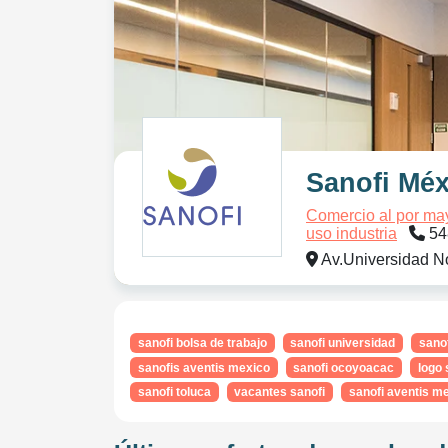
Sanofi Méx
Comercio al por may
uso industria
54
Av.Universidad N
sanofi bolsa de trabajo
sanofi universidad
sano
sanofis aventis mexico
sanofi ocoyoacac
logo 
sanofi toluca
vacantes sanofi
sanofi aventis 