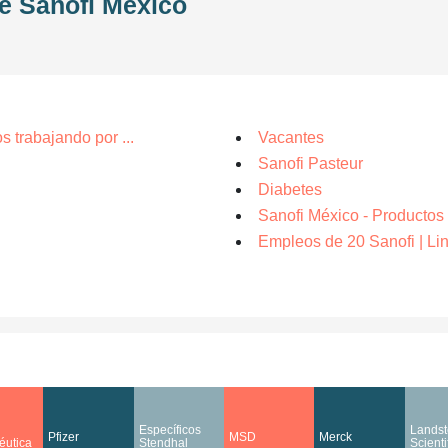
de Sanofi México
 trabajando por ...
Vacantes
Sanofi Pasteur
Diabetes
Sanofi México - Productos 
Empleos de 20 Sanofi | Li
Específicos
Landst
Pfizer
MSD
Merck
éutica
Stendhal
Scienti