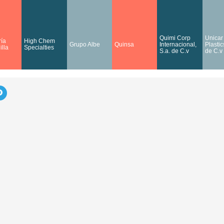
Quimi Corp
Unicar
ía
High Chem
Grupo Albe
Quinsa
Internacional,
Plastic
lla
Specialties
S.a. de C.v
de C.v