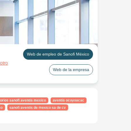
Web de empleo de Sanofi México
otro
Web de la empresa
torios sanofi aventis mexico
aventis ocoyoacac
co
sanofi aventis de mexico sa de cv