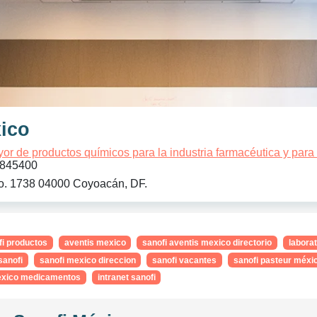
ico
or de productos químicos para la industria farmacéutica y para 
845400
o. 1738 04000 Coyoacán, DF.
fi productos
aventis mexico
sanofi aventis mexico directorio
labora
sanofi
sanofi mexico direccion
sanofi vacantes
sanofi pasteur méxi
mexico medicamentos
intranet sanofi