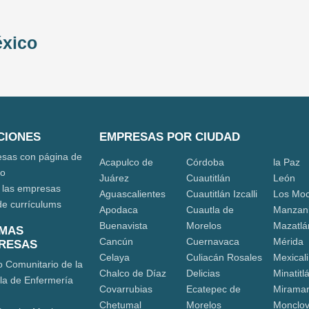
éxico
CIONES
EMPRESAS POR CIUDAD
sas con página de
Acapulco de
Córdoba
la Paz
eo
Juárez
Cuautitlán
León
 las empresas
Aguascalientes
Cuautitlán Izcalli
Los Moc
de currículums
Apodaca
Cuautla de
Manzani
Buenavista
Morelos
Mazatlá
IMAS
Cancún
Cuernavaca
Mérida
RESAS
Celaya
Culiacán Rosales
Mexicali
o Comunitario de la
Chalco de Díaz
Delicias
Minatitl
la de Enfermería
Covarrubias
Ecatepec de
Mirama
Chetumal
Morelos
Monclo