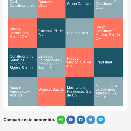
Cavi
Operadora
Grupo Damiano
Construcción
Construcciones
Cicsa
Cafa
Sacyr
Prisma
Coconal, P.i. de
Construcción
Desarrollos,
Gcp, S.a. de C.v
C.v
Mexico, S.a. de
S.a. de C.v
C.v
Construcción y
Estudios
Proacon
Servicios
Edificaciones y
Mexico, S.a. de
Freyssinet
Integrales
Presforzados
C.v
Sigma, S.a. de
Ibarra, S.a
Mantenedora
Agacel
Mexicana de
Gogaco, S.a. de
de Caminos
Agregados y
Presfuerzo, S.a.
C.v
Aldesem, S.a.
Asfaltos
de C.v
de C.v
Comparte este contenido: