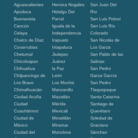
Aguascalientes
Heroica Nogales
San Juan Del
Apodaca
Hidalgo Del
Río
Buenavista
Parral
San Luis Potosí
Cancún
Iguala de la
San Luis Río
Celaya
Independencia
Colorado
Chalco de Díaz
Irapuato
San Nicolás de
Covarrubias
Ixtapaluca
Los Garza
Chetumal
Jiutepec
San Pablo de las
Chicoloapan
Juárez
Salinas
Chihuahua
la Paz
San Pedro
Chilpancingo de
León
Garza García
Los Bravo
Los Mochis
San Pedro
Chimalhuacán
Manzanillo
Tlaquepaque
Ciudad Acuña
Mazatlán
Santa Catarina
Ciudad
Mérida
Santiago de
Cuauhtémoc
Mexicali
Querétaro
Ciudad de
Minatitlán
Soledad de
México
Miramar
Graciano
Ciudad del
Monclova
Sánchez