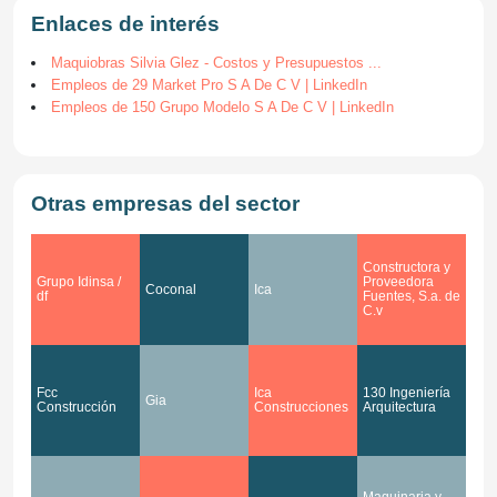
Enlaces de interés
Maquiobras Silvia Glez - Costos y Presupuestos ...
Empleos de 29 Market Pro S A De C V | LinkedIn
Empleos de 150 Grupo Modelo S A De C V | LinkedIn
Otras empresas del sector
Constructora y
Grupo Idinsa /
Proveedora
Coconal
Ica
df
Fuentes, S.a. de
C.v
Fcc
Ica
130 Ingeniería
Gia
Construcción
Construcciones
Arquitectura
Maquinaria y