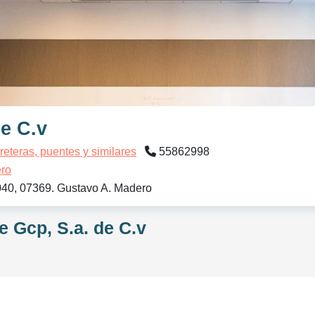
de C.v
reteras, puentes y similares
55862998
ro
040, 07369. Gustavo A. Madero
e Gcp, S.a. de C.v