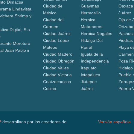
nto Dimacsa
Ciudad de
Guaymas
Oaxaca
urama Lindavista
México
Hermosillo
Juárez
vichera Shrimp y
Ciudad del
Heroica
Ojo de 
Carmen
Matamoros
Orizaba
ativa Digital, S.a.
Ciudad Juárez
Heroica Nogales
Pachuca
v
Ciudad López
Hidalgo Del
Piedras
urante Merotoro
Mateos
Parral
Playa de
al Juan Pablo ii
Ciudad Madero
Iguala de la
Carmen
Ciudad Obregón
Independencia
Poza Ri
Ciudad Valles
Irapuato
Hidalgo
Ciudad Victoria
Ixtapaluca
Puebla 
Coatzacoalcos
Jiutepec
Zarago
Colima
Juárez
Puerto V
2
desarrollada por los creadores de
Versión española