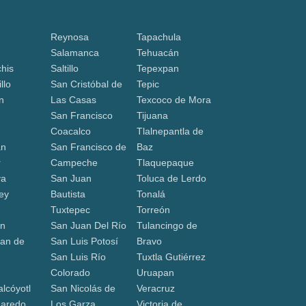
Reynosa
Tapachula
Salamanca
Tehuacán
his
Saltillo
Tepexpan
llo
San Cristóbal de
Tepic
n
Las Casas
Texcoco de Mora
San Francisco
Tijuana
Coacalco
Tlalnepantla de
án
San Francisco de
Baz
r
Campeche
Tlaquepaque
va
San Juan
Toluca de Lerdo
ey
Bautista
Tonalá
Tuxtepec
Torreón
ón
San Juan Del Río
Tulancingo de
an de
San Luis Potosí
Bravo
San Luis Río
Tuxtla Gutiérrez
a
Colorado
Uruapan
lcóyotl
San Nicolás de
Veracruz
Laredo
Los Garza
Victoria de