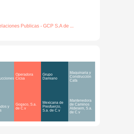
elaciones Publicas - GCP S.A de ...
Maquinaria y
Operadora
Grupo
Construcción
ucciones
Cicsa
Damiano
Cafa
Mantenedora
Mexicana de
Gogaco, S.a.
de Caminos
dos y
Presfuerzo,
de C.v
Aldesem, S.a.
s
S.a. de C.v
de C.v