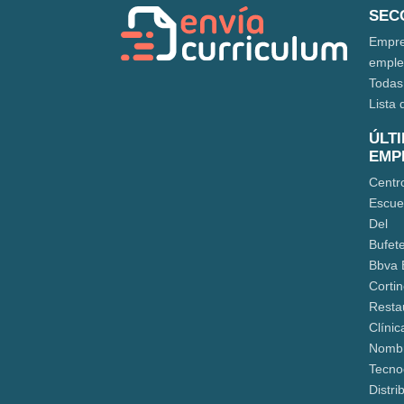
SEC
Empre
empl
Todas
Lista 
ÚLT
EMP
Centr
Escue
Del
Bufete
Bbva 
Corti
Resta
Clínic
Nomb
Tecn
Distri