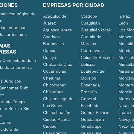
CIONES
EMPRESAS POR CIUDAD
sas con página de
Acapulco de
Córdoba
la Paz
eo
Juárez
Cuautitlán
León
 las empresas
Aguascalientes
Cuautitlán Izcalli
Los Moc
de currículums
Apodaca
Cuautla de
Manzani
Buenavista
Morelos
Mazatlá
IMAS
Cancún
Cuernavaca
Mérida
RESAS
Celaya
Culiacán Rosales
Mexicali
o Comunitario de la
Chalco de Díaz
Delicias
Minatitl
la de Enfermería
Covarrubias
Ecatepec de
Mirama
Chetumal
Morelos
Monclo
s Jurídicos
Chicoloapan
Ensenada
Monterr
Bancomer Ruiz
Chihuahua
Fresnillo
Morelia
nes
Chilpancingo de
General
Morole
urante Templo
Los Bravo
Escobedo
Naucalp
a en Belleza Sin
Chimalhuacán
Gómez Palacio
Juárez
re
Ciudad Acuña
Guadalajara
Navojo
ocomm
Ciudad
Guadalupe
Nezahua
buidora de
Cuauhtémoc
Guadalupe
Nuevo 