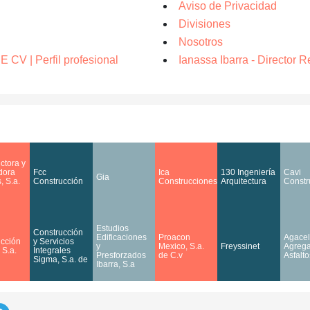
Aviso de Privacidad
Divisiones
Nosotros
 | Perfil profesional
Ianassa Ibarra - Director R
ctora y
dora
Fcc
Ica
130 Ingeniería
Cavi
Gia
, S.a.
Construcción
Construcciones
Arquitectura
Constr
Estudios
Construcción
Edificaciones
Proacon
Agacel
cción
y Servicios
y
Mexico, S.a.
Freyssinet
Agrega
 S.a.
Integrales
Presforzados
de C.v
Asfalto
Sigma, S.a. de
Ibarra, S.a