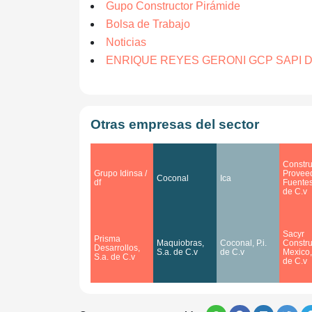
Gupo Constructor Pirámide
Bolsa de Trabajo
Noticias
ENRIQUE REYES GERONI GCP SAPI DE CV
Otras empresas del sector
Constru
Grupo Idinsa /
Provee
Coconal
Ica
df
Fuentes
de C.v
Sacyr
Prisma
Maquiobras,
Coconal, P.i.
Constru
Desarrollos,
S.a. de C.v
de C.v
Mexico,
S.a. de C.v
de C.v