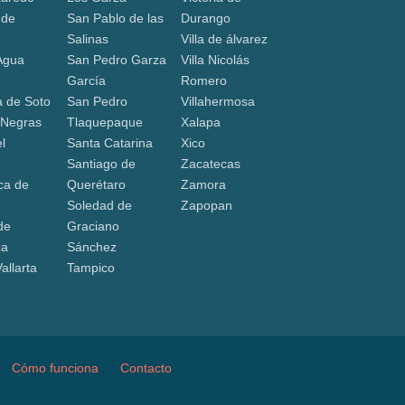
 de
San Pablo de las
Durango
Salinas
Villa de álvarez
Agua
San Pedro Garza
Villa Nicolás
García
Romero
 de Soto
San Pedro
Villahermosa
 Negras
Tlaquepaque
Xalapa
l
Santa Catarina
Xico
Santiago de
Zacatecas
ca de
Querétaro
Zamora
Soledad de
Zapopan
de
Graciano
za
Sánchez
allarta
Tampico
Cómo funciona
Contacto