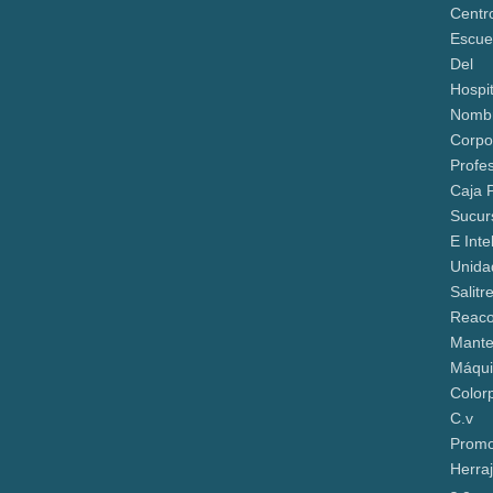
Centr
Escue
Del
Hospit
Nomb
Corpor
Profe
Caja 
Sucur
E Inte
Unida
Salitr
Reaco
Mante
Máqui
Color
C.v
Promo
Herra