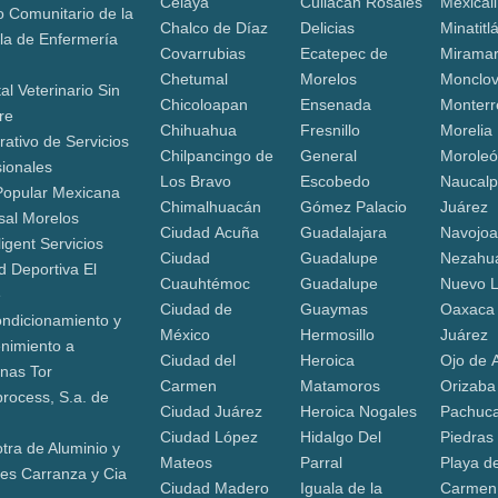
Celaya
Culiacán Rosales
Mexicali
o Comunitario de la
Chalco de Díaz
Delicias
Minatitl
la de Enfermería
Covarrubias
Ecatepec de
Mirama
Chetumal
Morelos
Monclo
al Veterinario Sin
Chicoloapan
Ensenada
Monterr
re
Chihuahua
Fresnillo
Morelia
ativo de Servicios
Chilpancingo de
General
Morole
sionales
Los Bravo
Escobedo
Naucalp
Popular Mexicana
Chimalhuacán
Gómez Palacio
Juárez
sal Morelos
Ciudad Acuña
Guadalajara
Navojo
ligent Servicios
Ciudad
Guadalupe
Nezahua
d Deportiva El
Cuauhtémoc
Guadalupe
Nuevo 
e
Ciudad de
Guaymas
Oaxaca
ndicionamiento y
México
Hermosillo
Juárez
nimiento a
Ciudad del
Heroica
Ojo de 
nas Tor
Carmen
Matamoros
Orizaba
process, S.a. de
Ciudad Juárez
Heroica Nogales
Pachuca
Ciudad López
Hidalgo Del
Piedras
tra de Aluminio y
Mateos
Parral
Playa de
jes Carranza y Cia
Ciudad Madero
Iguala de la
Carmen