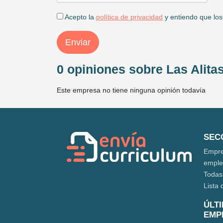
Acepto la
política de privacidad
y entiendo que los
Enviar
0 opiniones sobre Las Alita
Este empresa no tiene ninguna opinión todavía
SEC
Empre
empl
Todas
Lista 
ÚLT
EMP