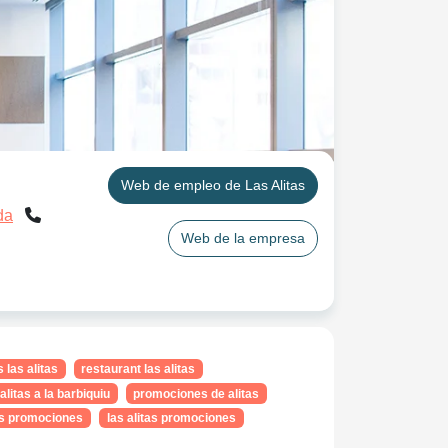
Web de empleo de Las Alitas
da
Web de la empresa
las alitas
restaurant las alitas
alitas a la barbiquiu
promociones de alitas
as promociones
las alitas promociones