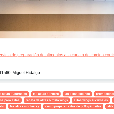
rvicio de preparación de alimentos a la carta o de comida corri
 11560. Miguel Hidalgo
s alitas sucursales
las alitas sendero
las alitas polanco
promociones 
lsa para alitas
receta de alitas buffalo wings
alitas wings sucursales
ollo
las alitas monterrey
como preparar alitas de pollo picositas
alit