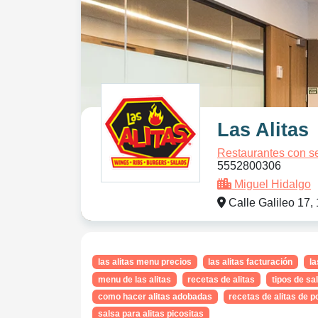
Las Alitas
Restaurantes con se
5552800306
Miguel Hidalgo
Calle Galileo 17,
las alitas menu precios
las alitas facturación
la
menu de las alitas
recetas de alitas
tipos de sa
como hacer alitas adobadas
recetas de alitas de p
salsa para alitas picositas