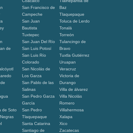
Coacalco
Tlalnepantla de
án
San Francisco de
Baz
r
Campeche
Tlaquepaque
va
San Juan
Toluca de Lerdo
ey
Bautista
Tonalá
Tuxtepec
Torreón
ón
San Juan Del Río
Tulancingo de
an de
San Luis Potosí
Bravo
San Luis Río
Tuxtla Gutiérrez
a
Colorado
Uruapan
lcóyotl
San Nicolás de
Veracruz
Laredo
Los Garza
Victoria de
 de
San Pablo de las
Durango
Salinas
Villa de álvarez
Agua
San Pedro Garza
Villa Nicolás
García
Romero
 de Soto
San Pedro
Villahermosa
 Negras
Tlaquepaque
Xalapa
l
Santa Catarina
Xico
Santiago de
Zacatecas