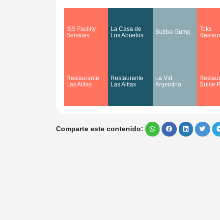
ISS Facility
La Casa de
Toks
Bubba Gump
Services
Los Abuelos
Restau
Restaurante
Restaurante
La Vid
Restau
Las Alitas
Las Alitas
Argentina
Dulce P
Comparte este contenido: