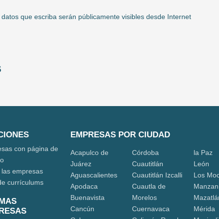
 datos que escriba serán públicamente visibles desde Internet
s
CIONES
EMPRESAS POR CIUDAD
sas con página de
Acapulco de
Córdoba
la Paz
eo
Juárez
Cuautitlán
León
 las empresas
Aguascalientes
Cuautitlán Izcalli
Los Moc
de currículums
Apodaca
Cuautla de
Manzani
Buenavista
Morelos
Mazatlá
IMAS
Cancún
Cuernavaca
Mérida
RESAS