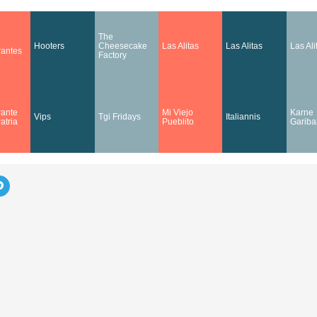
The
Hooters
Cheesecake
Las Alitas
Las Alitas
Las Ali
rantes
Factory
rante
Mi Viejo
Karne
Vips
Tgi Fridays
Italiannis
atria
Pueblito
Gariba