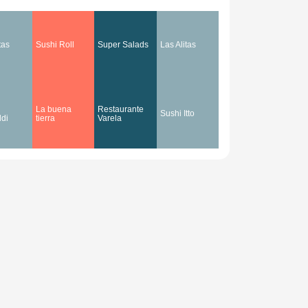
tas
Sushi Roll
Super Salads
Las Alitas
La buena
Restaurante
Sushi Itto
ldi
tierra
Varela