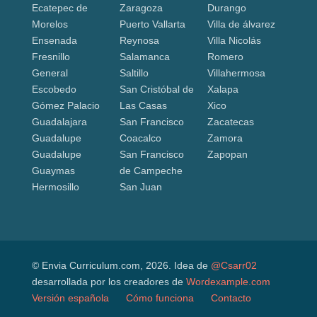
Ecatepec de
Zaragoza
Durango
Morelos
Puerto Vallarta
Villa de álvarez
Ensenada
Reynosa
Villa Nicolás
Fresnillo
Salamanca
Romero
General
Saltillo
Villahermosa
Escobedo
San Cristóbal de
Xalapa
Gómez Palacio
Las Casas
Xico
Guadalajara
San Francisco
Zacatecas
Guadalupe
Coacalco
Zamora
Guadalupe
San Francisco
Zapopan
Guaymas
de Campeche
Hermosillo
San Juan
© Envia Curriculum.com, 2026. Idea de
@Csarr02
desarrollada por los creadores de
Wordexample.com
Versión española
Cómo funciona
Contacto