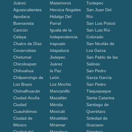
Juárez
Matamoros
Tuxtepec
Aguascalientes
Heroica Nogales
San Juan Del
Apodaca
Hidalgo Del
Río
Buenavista
Parral
San Luis Potosí
Cancún
Iguala de la
San Luis Río
Celaya
Independencia
Colorado
Chalco de Díaz
Irapuato
San Nicolás de
Covarrubias
Ixtapaluca
Los Garza
Chetumal
Jiutepec
San Pablo de las
Chicoloapan
Juárez
Salinas
Chihuahua
la Paz
San Pedro
Chilpancingo de
León
Garza García
Los Bravo
Los Mochis
San Pedro
Chimalhuacán
Manzanillo
Tlaquepaque
Ciudad Acuña
Mazatlán
Santa Catarina
Ciudad
Mérida
Santiago de
Cuauhtémoc
Mexicali
Querétaro
Ciudad de
Minatitlán
Soledad de
México
Miramar
Graciano
Ciudad del
Monclova
Sánchez