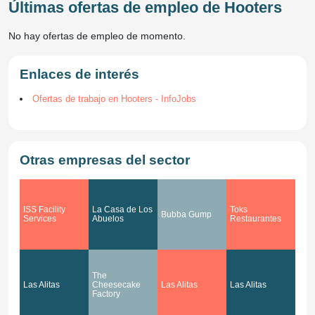
Últimas ofertas de empleo de Hooters
No hay ofertas de empleo de momento.
Enlaces de interés
Ofertas de trabajo en Hooters - InfoJobs
Otras empresas del sector
ISS Facility
La Casa de Los
Toks
Bubba Gump
Services
Abuelos
Restaurantes
The
Las Alitas
Cheesecake
Las Alitas
Las Alitas
Factory