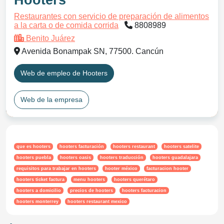
Hooters
Restaurantes con servicio de preparación de alimentos
a la carta o de comida corrida
8808989
Benito Juárez
Avenida Bonampak SN, 77500. Cancún
Web de empleo de Hooters
Web de la empresa
que es hooters
hooters facturación
hooters restaurant
hooters satelite
hooters puebla
hooters oasis
hooters traducción
hooters guadalajara
requisitos para trabajar en hooters
hooter méxico
facturacion hooter
hooters ticket factura
menu hooters
hooters querétaro
hooters a domicilio
precios de hooters
hooters facturacion
hooters monterrey
hooters restaurant mexico