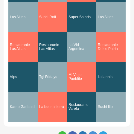
Las Alitas
Sushi Roll
Super Salads
Las Alitas
Restaurante
Restaurante
La Vid
Restaurante
Las Alitas
Las Alitas
Argentina
Dulce Patria
Mi Viejo
Vips
Tgi Fridays
Italiannis
Pueblito
Restaurante
Karne Garibaldi
La buena tierra
Sushi Itto
Varela