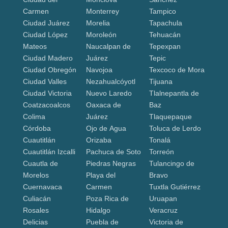
Carmen
Monterrey
Tampico
Ciudad Juárez
Morelia
Tapachula
Ciudad López
Moroleón
Tehuacán
Mateos
Naucalpan de
Tepexpan
Ciudad Madero
Juárez
Tepic
Ciudad Obregón
Navojoa
Texcoco de Mora
Ciudad Valles
Nezahualcóyotl
Tijuana
Ciudad Victoria
Nuevo Laredo
Tlalnepantla de
Coatzacoalcos
Oaxaca de
Baz
Colima
Juárez
Tlaquepaque
Córdoba
Ojo de Agua
Toluca de Lerdo
Cuautitlán
Orizaba
Tonalá
Cuautitlán Izcalli
Pachuca de Soto
Torreón
Cuautla de
Piedras Negras
Tulancingo de
Morelos
Playa del
Bravo
Cuernavaca
Carmen
Tuxtla Gutiérrez
Culiacán
Poza Rica de
Uruapan
Rosales
Hidalgo
Veracruz
Delicias
Puebla de
Victoria de