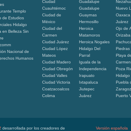
Ciudad
Guadalupe
Nezahua
nes
Cuauhtémoc
Guadalupe
Nuevo 
urante Templo
Ciudad de
Guaymas
Oaxaca
o de Estudios
México
Hermosillo
Juárez
ciales Hidalgo
Ciudad del
Heroica
Ojo de 
a en Belleza Sin
Carmen
Matamoros
Orizaba
re
Ciudad Juárez
Heroica Nogales
Pachuca
ocomm
Ciudad López
Hidalgo Del
Piedras
ión Nacional de
Mateos
Parral
Playa de
erechos Humanos
Ciudad Madero
Iguala de la
Carmen
Ciudad Obregón
Independencia
Poza Ri
Ciudad Valles
Irapuato
Hidalgo
Ciudad Victoria
Ixtapaluca
Puebla 
Coatzacoalcos
Jiutepec
Zarago
Colima
Juárez
Puerto V
2
desarrollada por los creadores de
Versión española