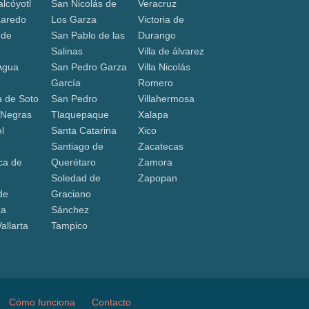
lcóyotl
San Nicolás de
Veracruz
Laredo
Los Garza
Victoria de
 de
San Pablo de las
Durango
Salinas
Villa de álvarez
Agua
San Pedro Garza
Villa Nicolás
García
Romero
 de Soto
San Pedro
Villahermosa
 Negras
Tlaquepaque
Xalapa
l
Santa Catarina
Xico
Santiago de
Zacatecas
ca de
Querétaro
Zamora
Soledad de
Zapopan
de
Graciano
za
Sánchez
allarta
Tampico
Cómo funciona
Contacto