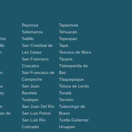
Reynosa
Tapachula
Salamanca
Tehuacán
his
Saltillo
Tepexpan
llo
San Cristóbal de
Tepic
n
Las Casas
Texcoco de Mora
San Francisco
Tijuana
Coacalco
Tlalnepantla de
án
San Francisco de
Baz
r
Campeche
Tlaquepaque
va
San Juan
Toluca de Lerdo
ey
Bautista
Tonalá
Tuxtepec
Torreón
ón
San Juan Del Río
Tulancingo de
an de
San Luis Potosí
Bravo
San Luis Río
Tuxtla Gutiérrez
a
Colorado
Uruapan