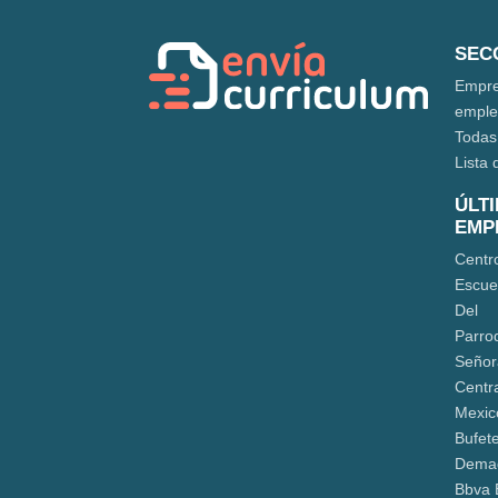
SEC
Empre
empl
Todas
Lista 
ÚLT
EMP
Centr
Escue
Del
Parro
Señor
Centr
Mexic
Bufete
Dema
Bbva 