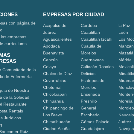
CIONES
EMPRESAS POR CIUDAD
sas con página de
Acapulco de
Córdoba
la Paz
eo
Juárez
Cuautitlán
León
 las empresas
Aguascalientes
Cuautitlán Izcalli
Los Moc
de currículums
Apodaca
Cuautla de
Manzani
Buenavista
Morelos
Mazatlá
IMAS
Cancún
Cuernavaca
Mérida
RESAS
Celaya
Culiacán Rosales
Mexicali
o Comunitario de la
Chalco de Díaz
Delicias
Minatitl
la de Enfermería
Covarrubias
Ecatepec de
Mirama
Chetumal
Morelos
Monclo
quia de Nuestra
Chicoloapan
Ensenada
Monterr
a de la Soledad
Chihuahua
Fresnillo
Morelia
al Restaurante
Chilpancingo de
General
Morole
osta Rentals
Los Bravo
Escobedo
Naucalp
s Jurídicos
Chimalhuacán
Gómez Palacio
Juárez
q
Ciudad Acuña
Guadalajara
Navojo
Bancomer Ruiz