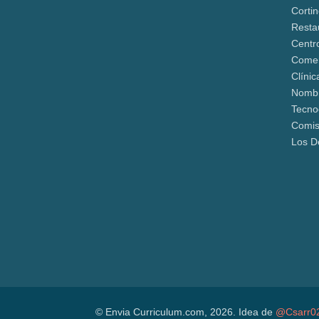
Corti
Resta
Centr
Comer
Clínic
Nomb
Tecn
Comis
Los D
© Envia Curriculum.com, 2026. Idea de
@Csarr0