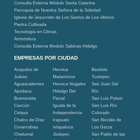
Consulta Externa Módulo Santa Catarina
Parroquia de Nuestra Señora de la Soledad
Iglesia de Jesucristo de Los Santos de Los últimos
Piedra Cultivada
Tecnología en Climas
Artmósfera
Consulta Externa Modulo Sabinas Hidalgo
EMPRESAS POR CIUDAD
Acapulco de
Heroica
Bautista
Juárez
Matamoros
Tuxtepec
Aguascalientes
Heroica Nogales
San Juan Del
Apodaca
Hidalgo Del
Río
Buenavista
Parral
San Luis Potosí
Cancún
Iguala de la
San Luis Río
Celaya
Independencia
Colorado
Chalco de Díaz
Irapuato
San Nicolás de
Covarrubias
Ixtapaluca
Los Garza
Chetumal
Jiutepec
San Pablo de las