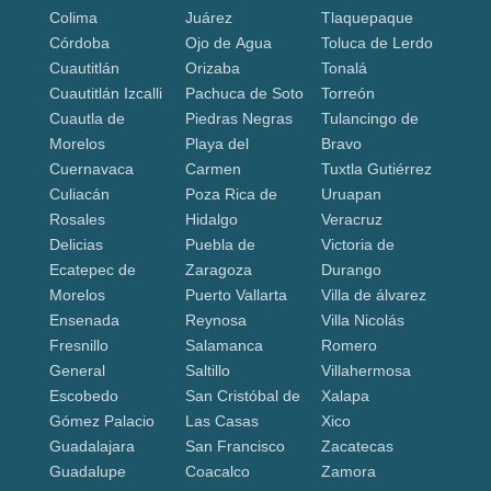
Colima
Juárez
Tlaquepaque
Córdoba
Ojo de Agua
Toluca de Lerdo
Cuautitlán
Orizaba
Tonalá
Cuautitlán Izcalli
Pachuca de Soto
Torreón
Cuautla de
Piedras Negras
Tulancingo de
Morelos
Playa del
Bravo
Cuernavaca
Carmen
Tuxtla Gutiérrez
Culiacán
Poza Rica de
Uruapan
Rosales
Hidalgo
Veracruz
Delicias
Puebla de
Victoria de
Ecatepec de
Zaragoza
Durango
Morelos
Puerto Vallarta
Villa de álvarez
Ensenada
Reynosa
Villa Nicolás
Fresnillo
Salamanca
Romero
General
Saltillo
Villahermosa
Escobedo
San Cristóbal de
Xalapa
Gómez Palacio
Las Casas
Xico
Guadalajara
San Francisco
Zacatecas
Guadalupe
Coacalco
Zamora