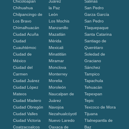
Chicoloapan
Juárez
Salinas
Chihuahua
la Paz
San Pedro
Chilpancingo de
León
Garza García
Los Bravo
Los Mochis
San Pedro
Chimalhuacán
Manzanillo
Tlaquepaque
Ciudad Acuña
Mazatlán
Santa Catarina
Ciudad
Mérida
Santiago de
Cuauhtémoc
Mexicali
Querétaro
Ciudad de
Minatitlán
Soledad de
México
Miramar
Graciano
Ciudad del
Monclova
Sánchez
Carmen
Monterrey
Tampico
Ciudad Juárez
Morelia
Tapachula
Ciudad López
Moroleón
Tehuacán
Mateos
Naucalpan de
Tepexpan
Ciudad Madero
Juárez
Tepic
Ciudad Obregón
Navojoa
Texcoco de Mora
Ciudad Valles
Nezahualcóyotl
Tijuana
Ciudad Victoria
Nuevo Laredo
Tlalnepantla de
Coatzacoalcos
Oaxaca de
Baz