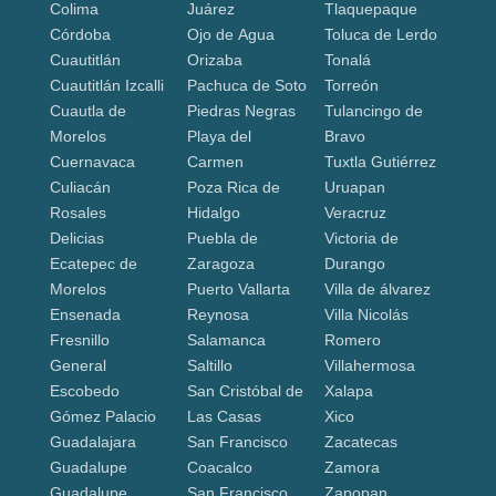
Colima
Juárez
Tlaquepaque
Córdoba
Ojo de Agua
Toluca de Lerdo
Cuautitlán
Orizaba
Tonalá
Cuautitlán Izcalli
Pachuca de Soto
Torreón
Cuautla de
Piedras Negras
Tulancingo de
Morelos
Playa del
Bravo
Cuernavaca
Carmen
Tuxtla Gutiérrez
Culiacán
Poza Rica de
Uruapan
Rosales
Hidalgo
Veracruz
Delicias
Puebla de
Victoria de
Ecatepec de
Zaragoza
Durango
Morelos
Puerto Vallarta
Villa de álvarez
Ensenada
Reynosa
Villa Nicolás
Fresnillo
Salamanca
Romero
General
Saltillo
Villahermosa
Escobedo
San Cristóbal de
Xalapa
Gómez Palacio
Las Casas
Xico
Guadalajara
San Francisco
Zacatecas
Guadalupe
Coacalco
Zamora
Guadalupe
San Francisco
Zapopan