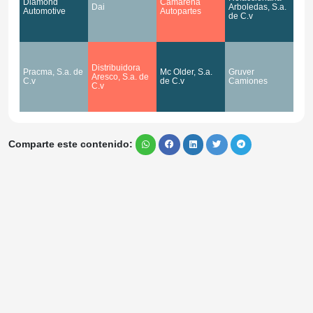
Diamond
Camarena
Dai
Arboledas, S.a.
Automotive
Autopartes
de C.v
Distribuidora
Pracma, S.a. de
Mc Older, S.a.
Gruver
Aresco, S.a. de
C.v
de C.v
Camiones
C.v
Comparte este contenido: