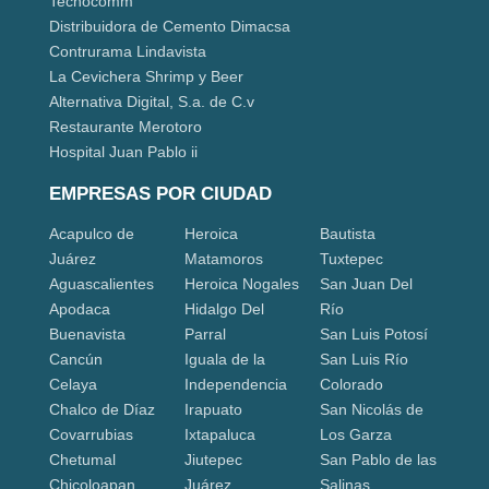
Tecnocomm
Distribuidora de Cemento Dimacsa
Contrurama Lindavista
La Cevichera Shrimp y Beer
Alternativa Digital, S.a. de C.v
Restaurante Merotoro
Hospital Juan Pablo ii
EMPRESAS POR CIUDAD
Acapulco de
Heroica
Bautista
Juárez
Matamoros
Tuxtepec
Aguascalientes
Heroica Nogales
San Juan Del
Apodaca
Hidalgo Del
Río
Buenavista
Parral
San Luis Potosí
Cancún
Iguala de la
San Luis Río
Celaya
Independencia
Colorado
Chalco de Díaz
Irapuato
San Nicolás de
Covarrubias
Ixtapaluca
Los Garza
Chetumal
Jiutepec
San Pablo de las
Chicoloapan
Juárez
Salinas