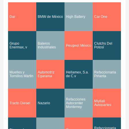
Dar
BMW de México
High Battery
Car One
Grupo
Baleros
Clutchs Del
Peugeot México
Enermax, v
Industriales
Potosí
Muelles y
Automotriz
Hellamex, S.a.
Refaccionaria
Tornillos Martin
Egarama
de C.v
Pirlanta
Refacciones
Miyllali
Tracto Diesel
Nazario
Autocenter
Autopartes
Monterrey
Refaccionaria