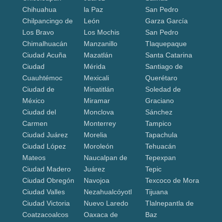
Chihuahua
la Paz
San Pedro
Chilpancingo de
León
Garza García
Los Bravo
Los Mochis
San Pedro
Chimalhuacán
Manzanillo
Tlaquepaque
Ciudad Acuña
Mazatlán
Santa Catarina
Ciudad
Mérida
Santiago de
Cuauhtémoc
Mexicali
Querétaro
Ciudad de
Minatitlán
Soledad de
México
Miramar
Graciano
Ciudad del
Monclova
Sánchez
Carmen
Monterrey
Tampico
Ciudad Juárez
Morelia
Tapachula
Ciudad López
Moroleón
Tehuacán
Mateos
Naucalpan de
Tepexpan
Ciudad Madero
Juárez
Tepic
Ciudad Obregón
Navojoa
Texcoco de Mora
Ciudad Valles
Nezahualcóyotl
Tijuana
Ciudad Victoria
Nuevo Laredo
Tlalnepantla de
Coatzacoalcos
Oaxaca de
Baz