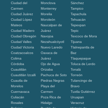
Ciudad del
Monclova
Sánchez
Carmen
Monterrey
Tampico
Ciudad Juárez
Morelia
Tapachula
Ciudad López
Moroleón
Tehuacán
Mateos
Naucalpan de
Tepexpan
Ciudad Madero
Juárez
Tepic
Ciudad Obregón
Navojoa
Texcoco de Mora
Ciudad Valles
Nezahualcóyotl
Tijuana
Ciudad Victoria
Nuevo Laredo
Tlalnepantla de
Coatzacoalcos
Oaxaca de
Baz
Colima
Juárez
Tlaquepaque
Córdoba
Ojo de Agua
Toluca de Lerdo
Cuautitlán
Orizaba
Tonalá
Cuautitlán Izcalli
Pachuca de Soto
Torreón
Cuautla de
Piedras Negras
Tulancingo de
Morelos
Playa del
Bravo
Cuernavaca
Carmen
Tuxtla Gutiérrez
Culiacán
Poza Rica de
Uruapan
Rosales
Hidalgo
Veracruz