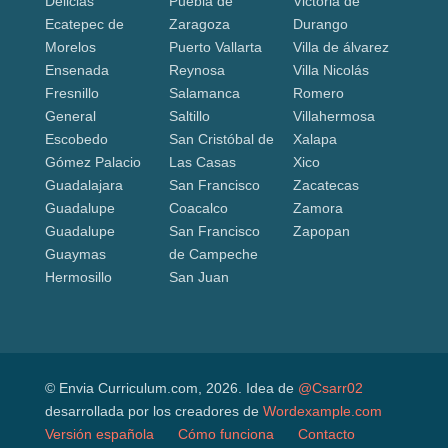
Delicias
Puebla de
Victoria de
Ecatepec de
Zaragoza
Durango
Morelos
Puerto Vallarta
Villa de álvarez
Ensenada
Reynosa
Villa Nicolás
Fresnillo
Salamanca
Romero
General
Saltillo
Villahermosa
Escobedo
San Cristóbal de
Xalapa
Gómez Palacio
Las Casas
Xico
Guadalajara
San Francisco
Zacatecas
Guadalupe
Coacalco
Zamora
Guadalupe
San Francisco
Zapopan
Guaymas
de Campeche
Hermosillo
San Juan
© Envia Curriculum.com, 2026. Idea de
@Csarr02
desarrollada por los creadores de
Wordexample.com
Versión española
Cómo funciona
Contacto