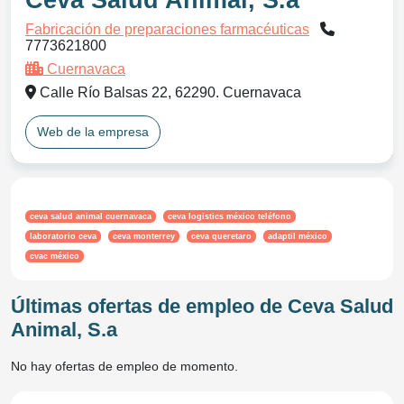
Ceva Salud Animal, S.a
Fabricación de preparaciones farmacéuticas
7773621800
Cuernavaca
Calle Río Balsas 22, 62290. Cuernavaca
Web de la empresa
ceva salud animal cuernavaca
ceva logistics méxico teléfono
laboratorio ceva
ceva monterrey
ceva queretaro
adaptil méxico
cvac méxico
Últimas ofertas de empleo de Ceva Salud
Animal, S.a
No hay ofertas de empleo de momento.