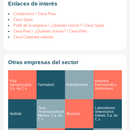
Enlaces de interés
Contáctenos / Ceva Peru
Ceva Spain
Perfil de la empresa / ¿Quiénes somos? / Ceva Spain
Ceva Perú / ¿Quiénes Somos? / Ceva Peru
Ceva Corporate website
Otras empresas del sector
Pisa
Industria
Agropecuaria,
Farmabiot
Esteripharma
Farmaceutica
S.a. de C.v
Andromaco
Teva
Laboratorios
Pharmaceuticals
Veterinarios
Vedilab
Biomiral
Mexico, S.a. de
Halvet, S.a. de
C.v
C.v