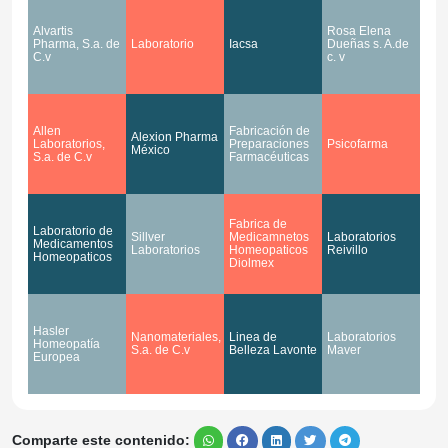
Alvartis
Rosa Elena
Pharma, S.a. de
Laboratorio
Iacsa
Dueñas s. A.de
C.v
c. v
Allen
Fabricación de
Alexion Pharma
Laboratorios,
Preparaciones
Psicofarma
México
S.a. de C.v
Farmacéuticas
Fabrica de
Laboratorio de
Sillver
Medicamnetos
Laboratorios
Medicamentos
Laboratorios
Homeopaticos
Reivillo
Homeopaticos
Diolmex
Hasler
Nanomateriales,
Linea de
Laboratorios
Homeopatía
S.a. de C.v
Belleza Lavonte
Maver
Europea
Comparte este contenido: