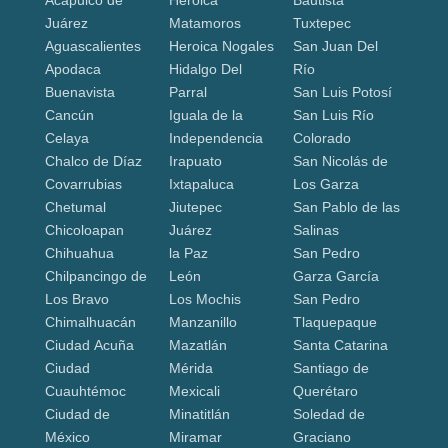
Juárez
Matamoros
Tuxtepec
Aguascalientes
Heroica Nogales
San Juan Del
Apodaca
Hidalgo Del
Río
Buenavista
Parral
San Luis Potosí
Cancún
Iguala de la
San Luis Río
Celaya
Independencia
Colorado
Chalco de Díaz
Irapuato
San Nicolás de
Covarrubias
Ixtapaluca
Los Garza
Chetumal
Jiutepec
San Pablo de las
Chicoloapan
Juárez
Salinas
Chihuahua
la Paz
San Pedro
Chilpancingo de
León
Garza García
Los Bravo
Los Mochis
San Pedro
Chimalhuacán
Manzanillo
Tlaquepaque
Ciudad Acuña
Mazatlán
Santa Catarina
Ciudad
Mérida
Santiago de
Cuauhtémoc
Mexicali
Querétaro
Ciudad de
Minatitlán
Soledad de
México
Miramar
Graciano