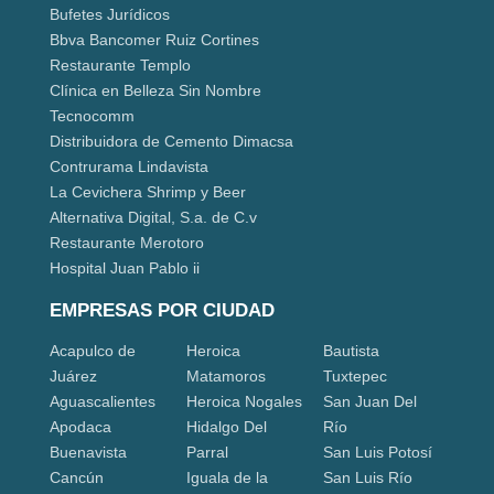
Bufetes Jurídicos
Bbva Bancomer Ruiz Cortines
Restaurante Templo
Clínica en Belleza Sin Nombre
Tecnocomm
Distribuidora de Cemento Dimacsa
Contrurama Lindavista
La Cevichera Shrimp y Beer
Alternativa Digital, S.a. de C.v
Restaurante Merotoro
Hospital Juan Pablo ii
EMPRESAS POR CIUDAD
Acapulco de
Heroica
Bautista
Juárez
Matamoros
Tuxtepec
Aguascalientes
Heroica Nogales
San Juan Del
Apodaca
Hidalgo Del
Río
Buenavista
Parral
San Luis Potosí
Cancún
Iguala de la
San Luis Río