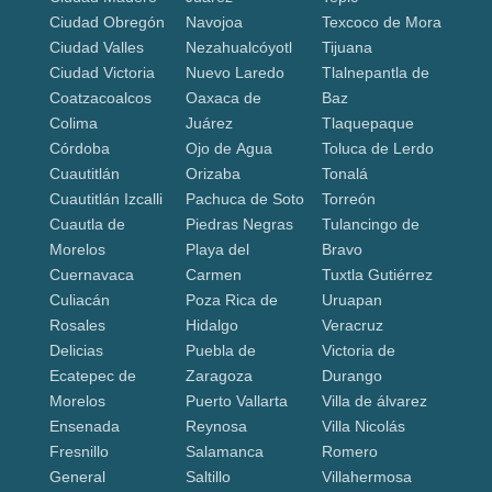
Ciudad Obregón
Navojoa
Texcoco de Mora
Ciudad Valles
Nezahualcóyotl
Tijuana
Ciudad Victoria
Nuevo Laredo
Tlalnepantla de
Coatzacoalcos
Oaxaca de
Baz
Colima
Juárez
Tlaquepaque
Córdoba
Ojo de Agua
Toluca de Lerdo
Cuautitlán
Orizaba
Tonalá
Cuautitlán Izcalli
Pachuca de Soto
Torreón
Cuautla de
Piedras Negras
Tulancingo de
Morelos
Playa del
Bravo
Cuernavaca
Carmen
Tuxtla Gutiérrez
Culiacán
Poza Rica de
Uruapan
Rosales
Hidalgo
Veracruz
Delicias
Puebla de
Victoria de
Ecatepec de
Zaragoza
Durango
Morelos
Puerto Vallarta
Villa de álvarez
Ensenada
Reynosa
Villa Nicolás
Fresnillo
Salamanca
Romero
General
Saltillo
Villahermosa