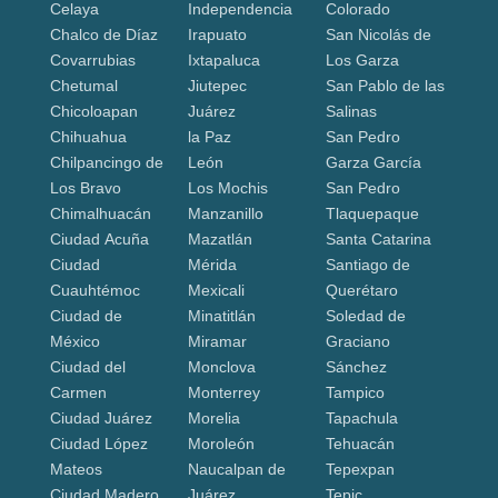
Celaya
Independencia
Colorado
Chalco de Díaz
Irapuato
San Nicolás de
Covarrubias
Ixtapaluca
Los Garza
Chetumal
Jiutepec
San Pablo de las
Chicoloapan
Juárez
Salinas
Chihuahua
la Paz
San Pedro
Chilpancingo de
León
Garza García
Los Bravo
Los Mochis
San Pedro
Chimalhuacán
Manzanillo
Tlaquepaque
Ciudad Acuña
Mazatlán
Santa Catarina
Ciudad
Mérida
Santiago de
Cuauhtémoc
Mexicali
Querétaro
Ciudad de
Minatitlán
Soledad de
México
Miramar
Graciano
Ciudad del
Monclova
Sánchez
Carmen
Monterrey
Tampico
Ciudad Juárez
Morelia
Tapachula
Ciudad López
Moroleón
Tehuacán
Mateos
Naucalpan de
Tepexpan
Ciudad Madero
Juárez
Tepic