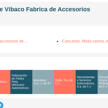
de Vibaco Fabrica de Accesorios
accesorios de ...
Cancanes. Moda canina, r
Fabricación
Herramientas
Ferna
de Partes
Industrias
Ralte, S.a. de
y Servicios
Viayra
éxico
Para
G.w., s. de R.l
C.v
Automotrices,
Plating
Vehículos
S.a. de C.v
de C.v
Automotrices