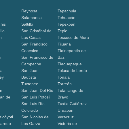
Reynosa
Tapachula
Salamanca
Tehuacán
his
Saltillo
Tepexpan
llo
San Cristóbal de
Tepic
n
Las Casas
Texcoco de Mora
San Francisco
Tijuana
Coacalco
Tlalnepantla de
án
San Francisco de
Baz
r
Campeche
Tlaquepaque
va
San Juan
Toluca de Lerdo
ey
Bautista
Tonalá
Tuxtepec
Torreón
ón
San Juan Del Río
Tulancingo de
an de
San Luis Potosí
Bravo
San Luis Río
Tuxtla Gutiérrez
a
Colorado
Uruapan
lcóyotl
San Nicolás de
Veracruz
Laredo
Los Garza
Victoria de