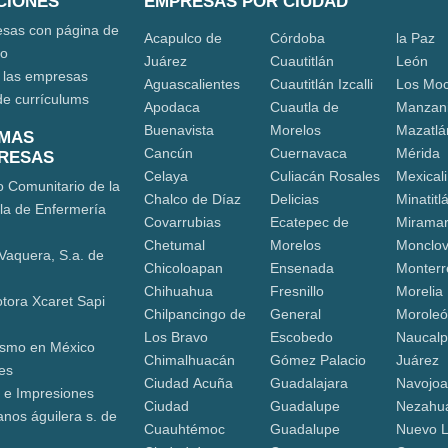
CIONES
EMPRESAS POR CIUDAD
sas con página de
Acapulco de
Córdoba
la Paz
eo
Juárez
Cuautitlán
León
 las empresas
Aguascalientes
Cuautitlán Izcalli
Los Moc
de currículums
Apodaca
Cuautla de
Manzani
Buenavista
Morelos
Mazatlá
IMAS
Cancún
Cuernavaca
Mérida
RESAS
Celaya
Culiacán Rosales
Mexicali
o Comunitario de la
Chalco de Díaz
Delicias
Minatitl
la de Enfermería
Covarrubias
Ecatepec de
Mirama
Chetumal
Morelos
Monclo
Vaquera, S.a. de
Chicoloapan
Ensenada
Monterr
Chihuahua
Fresnillo
Morelia
tora Xcaret Sapi
Chilpancingo de
General
Morole
Los Bravo
Escobedo
Naucalp
ismo en México
Chimalhuacán
Gómez Palacio
Juárez
res
Ciudad Acuña
Guadalajara
Navojo
s e Impresiones
Ciudad
Guadalupe
Nezahua
nos águilera s. de
Cuauhtémoc
Guadalupe
Nuevo 