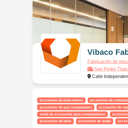
Vibaco Fab
Fabricación de piez
San Pedro Tlaq
Calle Independen
accesorios de baño helvex
accesorios de computa
accesorios de una computadora
accesorios de rep
venta de accesorios para computadoras
accesorio
accesorios de bebe
accesorios de audio
acces