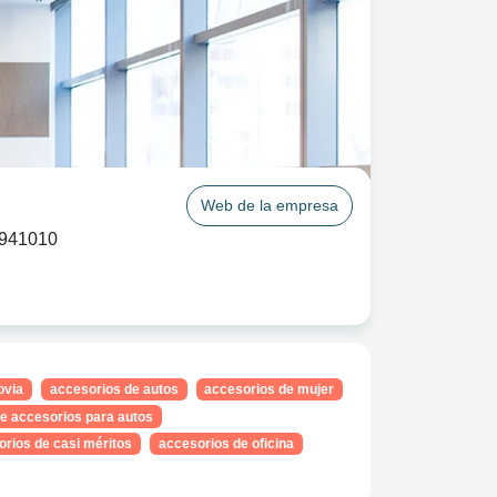
Web de la empresa
941010
ovia
accesorios de autos
accesorios de mujer
de accesorios para autos
rios de casi méritos
accesorios de oficina