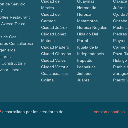
Ciudad de
Guaymas
Oaxaca
ón de Servicio:
México
Hermosillo
Juárez
77
Ciudad del
Heroica
Ojo de 
offee Restaurant
Carmen
Matamoros
Orizaba
 Azteca Tsr cd
Ciudad Juárez
Heroica Nogales
Pachuca
a
Ciudad López
Hidalgo Del
Piedras
s de Oca
Mateos
Parral
Playa de
ieros Consultoresa
Ciudad Madero
Iguala de la
Carmen
ngenieros
Ciudad Obregón
Independencia
Poza Ri
ltores
Ciudad Valles
Irapuato
Hidalgo
 Constructor y
Ciudad Victoria
Ixtapaluca
Puebla 
visor Linear
Coatzacoalcos
Jiutepec
Zarago
Colima
Juárez
Puerto V
2
desarrollada por los creadores de
Versión española