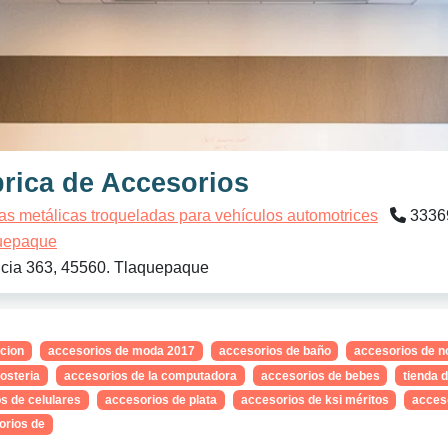
rica de Accesorios
as metálicas troqueladas para vehículos automotrices
3336
uepaque
cia 363, 45560. Tlaquepaque
cion
accesorios de moda 2017
accesorios de baño
accesorios de n
osteria
accesorios de la computadora
accesorios de bebes
tienda 
s de celulares
accesorios de plata
accesorios de ksi méritos
acceso
orios de