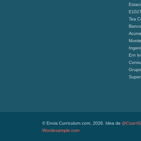
Estaci
E102
Tea C
Banco
Acun
Monte
Ingen
Ern I
Consu
Grupo
Super
© Envia Curriculum.com, 2026. Idea de
@Csarr0
Wordexample.com