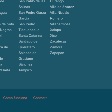
 de
San Pablo de las
Durango
Salinas
Villa de álvarez
Agua
San Pedro Garza
Villa Nicolás
García
Romero
 de Soto
San Pedro
Villahermosa
 Negras
Tlaquepaque
Xalapa
l
Santa Catarina
Xico
Santiago de
Zacatecas
ca de
Querétaro
Zamora
Soledad de
Zapopan
de
Graciano
za
Sánchez
allarta
Tampico
Cómo funciona
Contacto