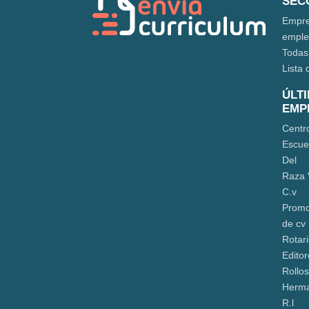
SEC
Empre
empl
Todas
Lista 
ÚLT
EMP
Centr
Escue
Del
Raza 
C.v
Promo
de cv
Rotar
Edito
Rollo
Herma
R.l