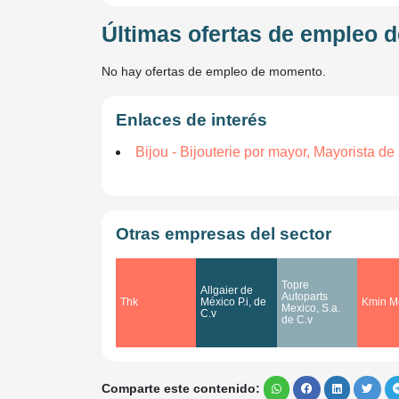
Últimas ofertas de empleo 
No hay ofertas de empleo de momento.
Enlaces de interés
Bijou - Bijouterie por mayor, Mayorista de 
Otras empresas del sector
Topre
Allgaier de
Autoparts
Thk
México P.i, de
Kmin M
Mexico, S.a.
C.v
de C.v
Comparte este contenido: