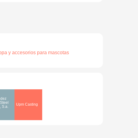
opa y accesorios para mascotas
ndez
 Steel
Upm Casting
, S.a.