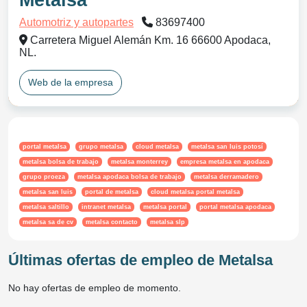
Metalsa
Automotriz y autopartes
83697400
Carretera Miguel Alemán Km. 16 66600 Apodaca,
NL.
Web de la empresa
portal metalsa
grupo metalsa
cloud metalsa
metalsa san luis potosí
metalsa bolsa de trabajo
metalsa monterrey
empresa metalsa en apodaca
grupo proeza
metalsa apodaca bolsa de trabajo
metalsa derramadero
metalsa san luis
portal de metalsa
cloud metalsa portal metalsa
metalsa saltillo
intranet metalsa
metalsa portal
portal metalsa apodaca
metalsa sa de cv
metalsa contacto
metalsa slp
Últimas ofertas de empleo de Metalsa
No hay ofertas de empleo de momento.