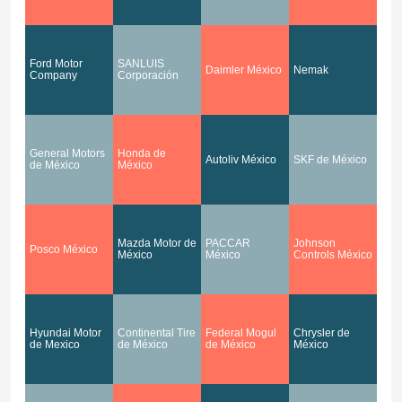
Ford Motor
SANLUIS
Daimler México
Nemak
Company
Corporación
General Motors
Honda de
Autoliv México
SKF de México
de México
México
Mazda Motor de
PACCAR
Johnson
Posco México
México
México
Controls México
Hyundai Motor
Continental Tire
Federal Mogul
Chrysler de
de Mexico
de México
de México
México