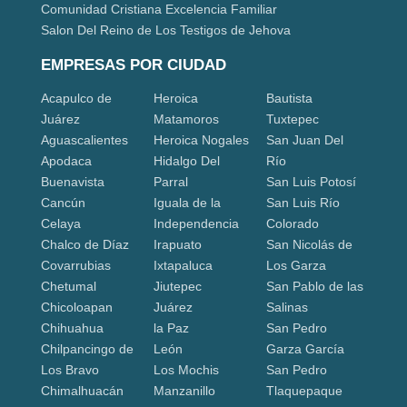
Comunidad Cristiana Excelencia Familiar
Salon Del Reino de Los Testigos de Jehova
EMPRESAS POR CIUDAD
Acapulco de
Heroica
Bautista
Juárez
Matamoros
Tuxtepec
Aguascalientes
Heroica Nogales
San Juan Del
Apodaca
Hidalgo Del
Río
Buenavista
Parral
San Luis Potosí
Cancún
Iguala de la
San Luis Río
Celaya
Independencia
Colorado
Chalco de Díaz
Irapuato
San Nicolás de
Covarrubias
Ixtapaluca
Los Garza
Chetumal
Jiutepec
San Pablo de las
Chicoloapan
Juárez
Salinas
Chihuahua
la Paz
San Pedro
Chilpancingo de
León
Garza García
Los Bravo
Los Mochis
San Pedro
Chimalhuacán
Manzanillo
Tlaquepaque