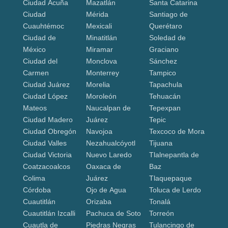
Ciudad Acuña
Mazatlán
Santa Catarina
Ciudad
Mérida
Santiago de
Cuauhtémoc
Mexicali
Querétaro
Ciudad de
Minatitlán
Soledad de
México
Miramar
Graciano
Ciudad del
Monclova
Sánchez
Carmen
Monterrey
Tampico
Ciudad Juárez
Morelia
Tapachula
Ciudad López
Moroleón
Tehuacán
Mateos
Naucalpan de
Tepexpan
Ciudad Madero
Juárez
Tepic
Ciudad Obregón
Navojoa
Texcoco de Mora
Ciudad Valles
Nezahualcóyotl
Tijuana
Ciudad Victoria
Nuevo Laredo
Tlalnepantla de
Coatzacoalcos
Oaxaca de
Baz
Colima
Juárez
Tlaquepaque
Córdoba
Ojo de Agua
Toluca de Lerdo
Cuautitlán
Orizaba
Tonalá
Cuautitlán Izcalli
Pachuca de Soto
Torreón
Cuautla de
Piedras Negras
Tulancingo de