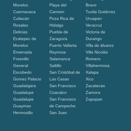
Morelos
Playa del
Bravo
Cuernavaca
Carmen
Tuxtla Gutiérrez
Culiacán
Poza Rica de
Uruapan
Rosales
Hidalgo
Veracruz
Delicias
Puebla de
Victoria de
Ecatepec de
Zaragoza
Durango
Morelos
Puerto Vallarta
Villa de álvarez
Ensenada
Reynosa
Villa Nicolás
Fresnillo
Salamanca
Romero
General
Saltillo
Villahermosa
Escobedo
San Cristóbal de
Xalapa
Gómez Palacio
Las Casas
Xico
Guadalajara
San Francisco
Zacatecas
Guadalupe
Coacalco
Zamora
Guadalupe
San Francisco
Zapopan
Guaymas
de Campeche
Hermosillo
San Juan