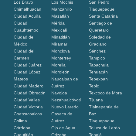
Los Bravo
Los Mochis
San Pedro
Chimalhuacán
Manzanillo
Tlaquepaque
Ciudad Acuña
Mazatlán
Santa Catarina
Ciudad
Mérida
Santiago de
Cuauhtémoc
Mexicali
Querétaro
Ciudad de
Minatitlán
Soledad de
México
Miramar
Graciano
Ciudad del
Monclova
Sánchez
Carmen
Monterrey
Tampico
Ciudad Juárez
Morelia
Tapachula
Ciudad López
Moroleón
Tehuacán
Mateos
Naucalpan de
Tepexpan
Ciudad Madero
Juárez
Tepic
Ciudad Obregón
Navojoa
Texcoco de Mora
Ciudad Valles
Nezahualcóyotl
Tijuana
Ciudad Victoria
Nuevo Laredo
Tlalnepantla de
Coatzacoalcos
Oaxaca de
Baz
Colima
Juárez
Tlaquepaque
Córdoba
Ojo de Agua
Toluca de Lerdo
Cuautitlán
Orizaba
Tonalá