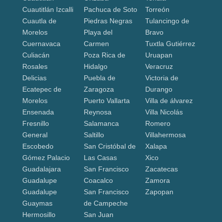
Cuautitlán Izcalli
Pachuca de Soto
Torreón
Cuautla de
Piedras Negras
Tulancingo de
Morelos
Playa del
Bravo
Cuernavaca
Carmen
Tuxtla Gutiérrez
Culiacán
Poza Rica de
Uruapan
Rosales
Hidalgo
Veracruz
Delicias
Puebla de
Victoria de
Ecatepec de
Zaragoza
Durango
Morelos
Puerto Vallarta
Villa de álvarez
Ensenada
Reynosa
Villa Nicolás
Fresnillo
Salamanca
Romero
General
Saltillo
Villahermosa
Escobedo
San Cristóbal de
Xalapa
Gómez Palacio
Las Casas
Xico
Guadalajara
San Francisco
Zacatecas
Guadalupe
Coacalco
Zamora
Guadalupe
San Francisco
Zapopan
Guaymas
de Campeche
Hermosillo
San Juan