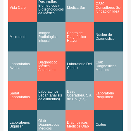
Desarrollos
C230
Biomedicos y
Vida Care
Médica Sur
Consultores Sc-
Biotecnologicos
fundacion Idea
de México
Imagen
Centro de
Núcleo de
Micromed
Radiológica
Diagnóstico
Diagnóstico
Integral
Hatver
Diagnóstico
Olab
Laboratorios
Laboratorio Del
México
Diagnosticos
Azteca
Centro
Americano
Medicos
Laboratorios
Desu
Sadat
Laboratorio
Becar (analisis
Operadora, S.a.
Laboratorios
Proquimed
de Alimentos)
de C.v. (ciaj)
Olab
Laboratorios
Diagnosticos
Diagnosticos
Ciateq
Biquiser
Medicos Olab
Medicos