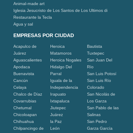
Animal-made art
Iglesia Jesucristo de Los Santos de Los Ultimos di
Restaurante la Tecla
Agua y sal
EMPRESAS POR CIUDAD
Acapulco de
Heroica
Bautista
Juárez
Matamoros
Tuxtepec
Aguascalientes
Heroica Nogales
San Juan Del
Apodaca
Hidalgo Del
Río
Buenavista
Parral
San Luis Potosí
Cancún
Iguala de la
San Luis Río
Celaya
Independencia
Colorado
Chalco de Díaz
Irapuato
San Nicolás de
Covarrubias
Ixtapaluca
Los Garza
Chetumal
Jiutepec
San Pablo de las
Chicoloapan
Juárez
Salinas
Chihuahua
la Paz
San Pedro
Chilpancingo de
León
Garza García