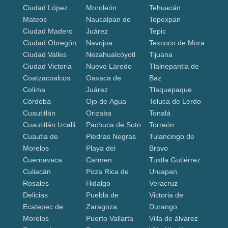
Ciudad López
Moroleón
Tehuacán
Mateos
Naucalpan de
Tepexpan
Ciudad Madero
Juárez
Tepic
Ciudad Obregón
Navojoa
Texcoco de Mora
Ciudad Valles
Nezahualcóyotl
Tijuana
Ciudad Victoria
Nuevo Laredo
Tlalnepantla de
Coatzacoalcos
Oaxaca de
Baz
Colima
Juárez
Tlaquepaque
Córdoba
Ojo de Agua
Toluca de Lerdo
Cuautitlán
Orizaba
Tonalá
Cuautitlán Izcalli
Pachuca de Soto
Torreón
Cuautla de
Piedras Negras
Tulancingo de
Morelos
Playa del
Bravo
Cuernavaca
Carmen
Tuxtla Gutiérrez
Culiacán
Poza Rica de
Uruapan
Rosales
Hidalgo
Veracruz
Delicias
Puebla de
Victoria de
Ecatepec de
Zaragoza
Durango
Morelos
Puerto Vallarta
Villa de álvarez