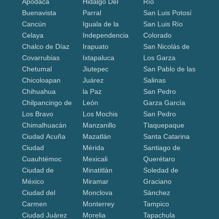
Apodaca
Hidalgo Del
Río
Buenavista
Parral
San Luis Potosí
Cancún
Iguala de la
San Luis Río
Celaya
Independencia
Colorado
Chalco de Díaz
Irapuato
San Nicolás de
Covarrubias
Ixtapaluca
Los Garza
Chetumal
Jiutepec
San Pablo de las
Chicoloapan
Juárez
Salinas
Chihuahua
la Paz
San Pedro
Chilpancingo de
León
Garza García
Los Bravo
Los Mochis
San Pedro
Chimalhuacán
Manzanillo
Tlaquepaque
Ciudad Acuña
Mazatlán
Santa Catarina
Ciudad
Mérida
Santiago de
Cuauhtémoc
Mexicali
Querétaro
Ciudad de
Minatitlán
Soledad de
México
Miramar
Graciano
Ciudad del
Monclova
Sánchez
Carmen
Monterrey
Tampico
Ciudad Juárez
Morelia
Tapachula