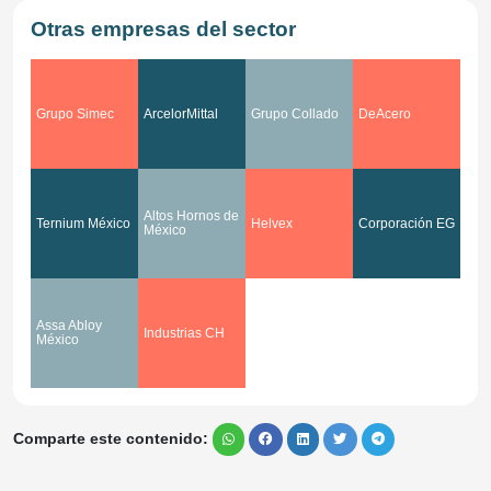
Otras empresas del sector
Grupo Simec
ArcelorMittal
Grupo Collado
DeAcero
Altos Hornos de
Ternium México
Helvex
Corporación EG
México
Assa Abloy
Industrias CH
México
Comparte este contenido: