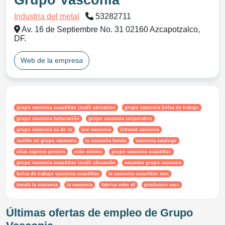
Grupo Vasconia
Industria del metal
53282711
Av. 16 de Septiembre No. 31 02160 Azcapotzalco,
DF.
Web de la empresa
grupo vasconia cuautitlan izcalli ubicacion
grupo vasconia bolsa de trabajo
grupo vasconia facturación
grupo vasconia corporativo
grupo vasconia sa de cv
occ vasconia
intranet vasconia
sueldo en grupo vasconia
la vasconia tienda
vasconia catalogo
ollas express precios
ecko méxico
grupo vasconia cuautitlan
grupo vasconia cuautitlan izcalli ubicación
vacantes grupo vasconia
bolsa de trabajo vasconia cuautitlan
la vasconia cuautitlan mex
tienda la vasconia
la vasconia
fabrica ecko df
productos vasc
Últimas ofertas de empleo de Grupo