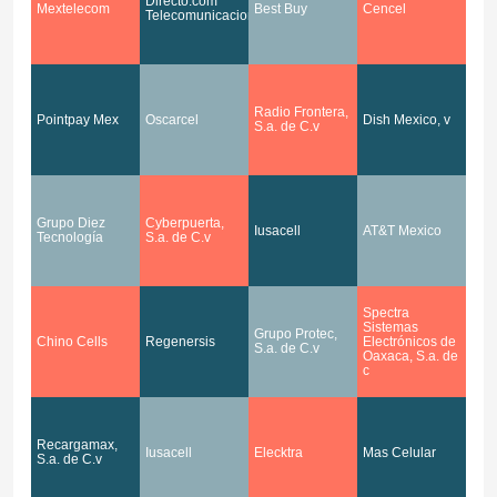
Directo.com
Mextelecom
Best Buy
Cencel
Telecomunicaciones
Radio Frontera,
Pointpay Mex
Oscarcel
Dish Mexico, v
S.a. de C.v
Grupo Diez
Cyberpuerta,
Iusacell
AT&T Mexico
Tecnología
S.a. de C.v
Spectra
Sistemas
Grupo Protec,
Chino Cells
Regenersis
Electrónicos de
S.a. de C.v
Oaxaca, S.a. de
c
Recargamax,
Iusacell
Elecktra
Mas Celular
S.a. de C.v