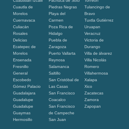
Cuautitlán Izcalli
Pachuca de Soto
Torreón
Cuautla de
Piedras Negras
Tulancingo de
Morelos
Playa del
Bravo
Cuernavaca
Carmen
Tuxtla Gutiérrez
Culiacán
Poza Rica de
Uruapan
Rosales
Hidalgo
Veracruz
Delicias
Puebla de
Victoria de
Ecatepec de
Zaragoza
Durango
Morelos
Puerto Vallarta
Villa de álvarez
Ensenada
Reynosa
Villa Nicolás
Fresnillo
Salamanca
Romero
General
Saltillo
Villahermosa
Escobedo
San Cristóbal de
Xalapa
Gómez Palacio
Las Casas
Xico
Guadalajara
San Francisco
Zacatecas
Guadalupe
Coacalco
Zamora
Guadalupe
San Francisco
Zapopan
Guaymas
de Campeche
Hermosillo
San Juan