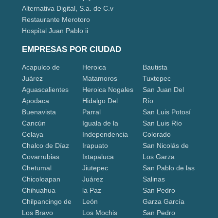
Alternativa Digital, S.a. de C.v
Restaurante Merotoro
Hospital Juan Pablo ii
EMPRESAS POR CIUDAD
Acapulco de
Heroica
Bautista
Juárez
Matamoros
Tuxtepec
Aguascalientes
Heroica Nogales
San Juan Del
Apodaca
Hidalgo Del
Río
Buenavista
Parral
San Luis Potosí
Cancún
Iguala de la
San Luis Río
Celaya
Independencia
Colorado
Chalco de Díaz
Irapuato
San Nicolás de
Covarrubias
Ixtapaluca
Los Garza
Chetumal
Jiutepec
San Pablo de las
Chicoloapan
Juárez
Salinas
Chihuahua
la Paz
San Pedro
Chilpancingo de
León
Garza García
Los Bravo
Los Mochis
San Pedro