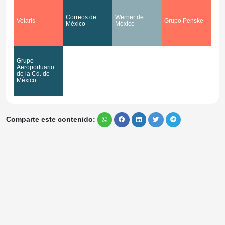
Correos de
Werner de
Volaris
Grupo Penske
México
México
Grupo
Aeroportuario
de la Cd. de
México
Comparte este contenido: