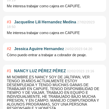
16:19
Me interesa trabajar como cajera en CAPUFE.
#
3
Jacquelíne Lili Hernandez Medina
27/02/2023
18:50
Me interesa trabajar como cajera en CAPUFE
#
2
Jessica Aguirre Hernandez
24/02/2023 04:20
Cómo puedo entrar a trabajar a cobrador de peaje.
#
1
NANCY LUZ PÉREZ PÉREZ
02/02/2023 19:16
MI NOMBRE ES NANCY SOY DE JÁLTIPAN, VER
TENGO 39 AÑOS ACTUALMENTE ESTOY
DESEMPLEADA Y TENGO MUCHAS GANAS DE
TRABAJAR EN CAPUFE, TENGO DISPONIBILIDAD DE
TIEMPO Y DE VIAJAR, TRABAJO EN EQUIPO E
INDIVIDUALMENTE, HE TRABAJADO BAJO MUCHA
PRESION, Y EN CAMPO. MANEJO COMPUTADORA Y
ALGUNOS PROGRAMAS, SOY UNA PERSONA
RESPONSABLE Y HONESTA.