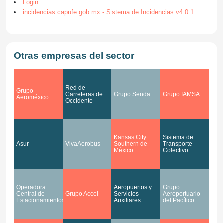
Login
incidencias.capufe.gob.mx - Sistema de Incidencias v4.0.1
Otras empresas del sector
Red de
Grupo
Carreteras de
Grupo Senda
Grupo IAMSA
Aeroméxico
Occidente
Kansas City
Sistema de
Asur
VivaAerobus
Southern de
Transporte
México
Colectivo
Operadora
Aeropuertos y
Grupo
Central de
Grupo Accel
Servicios
Aeroportuario
Estacionamientos
Auxiliares
del Pacífico