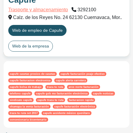
Capufe
Trasporte y almacenamiento
3292100
Calz. de los Reyes No. 24 62130 Cuernavaca, Mor..
Web de empleo de Capufe
Web de la empresa
capufe casetas precios de casetas
capufe facturación peaje efectivo
capufe facturacion electronica
capufe alerta carretera
capufe bolsa de trabajo
traza tu ruta
arco norte facturación
telefono capufe
capufe gob mx facturación electrónica
capufe noticias
sindicato capufe
capufe traza tu ruta
facturacion rapida
chamapa la venta facturación
capufe facturación electrónica
traza tu ruta sct 2017
capufe accidente méxico querétaro
concesionaria bicentenario