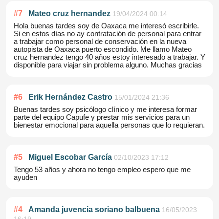
#
7
Mateo cruz hernandez
19/04/2024 00:14
Hola buenas tardes soy de Oaxaca me interesó escribirle.
Si en estos días no ay contratación de personal para entrar
a trabajar como personal de conservación en la nueva
autopista de Oaxaca puerto escondido. Me llamo Mateo
cruz hernandez tengo 40 años estoy interesado a trabajar. Y
disponible para viajar sin problema alguno. Muchas gracias
#
6
Erik Hernández Castro
15/01/2024 21:36
Buenas tardes soy psicólogo clínico y me interesa formar
parte del equipo Capufe y prestar mis servicios para un
bienestar emocional para aquella personas que lo requieran.
#
5
Miguel Escobar García
02/10/2023 17:12
Tengo 53 años y ahora no tengo empleo espero que me
ayuden
#
4
Amanda juvencia soriano balbuena
16/05/2023