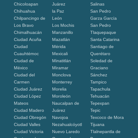
Chicoloapan
Juárez
Salinas
Chihuahua
la Paz
San Pedro
Chilpancingo de
León
Garza García
Los Bravo
Los Mochis
San Pedro
Chimalhuacán
Manzanillo
Tlaquepaque
Ciudad Acuña
Mazatlán
Santa Catarina
Ciudad
Mérida
Santiago de
Cuauhtémoc
Mexicali
Querétaro
Ciudad de
Minatitlán
Soledad de
México
Miramar
Graciano
Ciudad del
Monclova
Sánchez
Carmen
Monterrey
Tampico
Ciudad Juárez
Morelia
Tapachula
Ciudad López
Moroleón
Tehuacán
Mateos
Naucalpan de
Tepexpan
Ciudad Madero
Juárez
Tepic
Ciudad Obregón
Navojoa
Texcoco de Mora
Ciudad Valles
Nezahualcóyotl
Tijuana
Ciudad Victoria
Nuevo Laredo
Tlalnepantla de