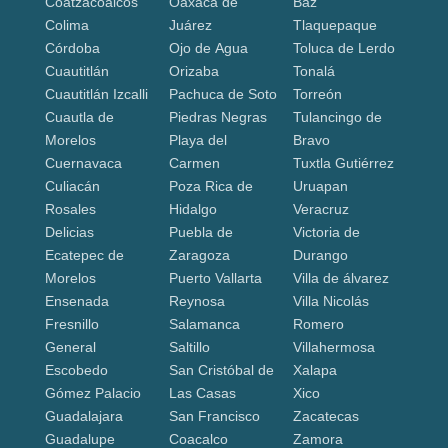
Coatzacoalcos
Oaxaca de
Baz
Colima
Juárez
Tlaquepaque
Córdoba
Ojo de Agua
Toluca de Lerdo
Cuautitlán
Orizaba
Tonalá
Cuautitlán Izcalli
Pachuca de Soto
Torreón
Cuautla de
Piedras Negras
Tulancingo de
Morelos
Playa del
Bravo
Cuernavaca
Carmen
Tuxtla Gutiérrez
Culiacán
Poza Rica de
Uruapan
Rosales
Hidalgo
Veracruz
Delicias
Puebla de
Victoria de
Ecatepec de
Zaragoza
Durango
Morelos
Puerto Vallarta
Villa de álvarez
Ensenada
Reynosa
Villa Nicolás
Fresnillo
Salamanca
Romero
General
Saltillo
Villahermosa
Escobedo
San Cristóbal de
Xalapa
Gómez Palacio
Las Casas
Xico
Guadalajara
San Francisco
Zacatecas
Guadalupe
Coacalco
Zamora