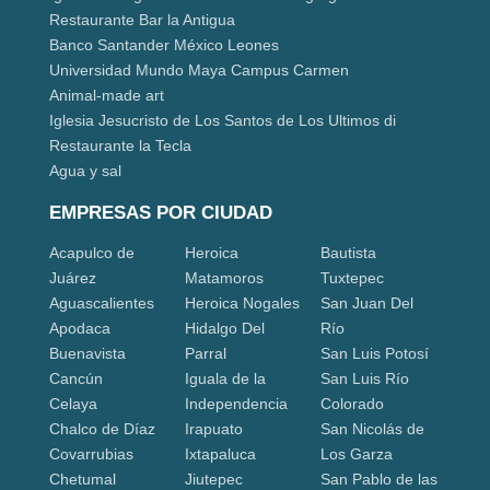
Restaurante Bar la Antigua
Banco Santander México Leones
Universidad Mundo Maya Campus Carmen
Animal-made art
Iglesia Jesucristo de Los Santos de Los Ultimos di
Restaurante la Tecla
Agua y sal
EMPRESAS POR CIUDAD
Acapulco de
Heroica
Bautista
Juárez
Matamoros
Tuxtepec
Aguascalientes
Heroica Nogales
San Juan Del
Apodaca
Hidalgo Del
Río
Buenavista
Parral
San Luis Potosí
Cancún
Iguala de la
San Luis Río
Celaya
Independencia
Colorado
Chalco de Díaz
Irapuato
San Nicolás de
Covarrubias
Ixtapaluca
Los Garza
Chetumal
Jiutepec
San Pablo de las