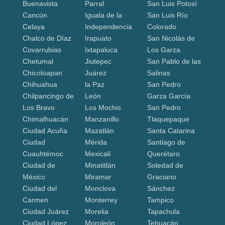
Buenavista
Parral
San Luis Potosí
Cancún
Iguala de la
San Luis Río
Celaya
Independencia
Colorado
Chalco de Díaz
Irapuato
San Nicolás de
Covarrubias
Ixtapaluca
Los Garza
Chetumal
Jiutepec
San Pablo de las
Chicoloapan
Juárez
Salinas
Chihuahua
la Paz
San Pedro
Chilpancingo de
León
Garza García
Los Bravo
Los Mochis
San Pedro
Chimalhuacán
Manzanillo
Tlaquepaque
Ciudad Acuña
Mazatlán
Santa Catarina
Ciudad
Mérida
Santiago de
Cuauhtémoc
Mexicali
Querétaro
Ciudad de
Minatitlán
Soledad de
México
Miramar
Graciano
Ciudad del
Monclova
Sánchez
Carmen
Monterrey
Tampico
Ciudad Juárez
Morelia
Tapachula
Ciudad López
Moroleón
Tehuacán