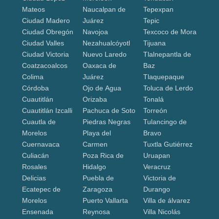
Mateos
Naucalpan de
Tepexpan
Ciudad Madero
Juárez
Tepic
Ciudad Obregón
Navojoa
Texcoco de Mora
Ciudad Valles
Nezahualcóyotl
Tijuana
Ciudad Victoria
Nuevo Laredo
Tlalnepantla de
Coatzacoalcos
Oaxaca de
Baz
Colima
Juárez
Tlaquepaque
Córdoba
Ojo de Agua
Toluca de Lerdo
Cuautitlán
Orizaba
Tonalá
Cuautitlán Izcalli
Pachuca de Soto
Torreón
Cuautla de
Piedras Negras
Tulancingo de
Morelos
Playa del
Bravo
Cuernavaca
Carmen
Tuxtla Gutiérrez
Culiacán
Poza Rica de
Uruapan
Rosales
Hidalgo
Veracruz
Delicias
Puebla de
Victoria de
Ecatepec de
Zaragoza
Durango
Morelos
Puerto Vallarta
Villa de álvarez
Ensenada
Reynosa
Villa Nicolás